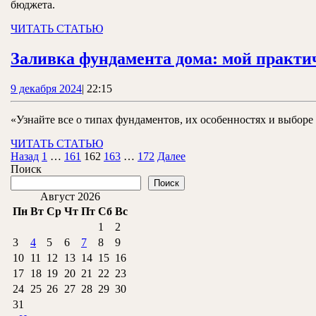
бюджета.
ЧИТАТЬ
ЧИТАТЬ СТАТЬЮ
СТАТЬЮ
Заливка фундамента дома: мой практи
9
9 декабря 2024
|
22:15
декабря
2024
«Узнайте все о типах фундаментов, их особенностях и выборе
ЧИТАТЬ
ЧИТАТЬ СТАТЬЮ
Пагинация
СТАТЬЮ
Назад
1
…
161
162
163
…
172
Далее
Поиск
записей
Поиск
Август 2026
Пн
Вт
Ср
Чт
Пт
Сб
Вс
1
2
3
4
5
6
7
8
9
10
11
12
13
14
15
16
17
18
19
20
21
22
23
24
25
26
27
28
29
30
31