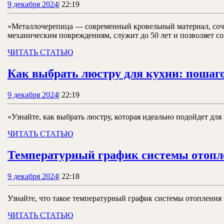
9
9 декабря 2024
|
22:19
декабря
2024
«Металлочерепица — современный кровельный материал, сочет
механическим повреждениям, служит до 50 лет и позволяет с
ЧИТАТЬ
ЧИТАТЬ СТАТЬЮ
СТАТЬЮ
Как выбрать люстру для кухни: пошаго
9
9 декабря 2024
|
22:19
декабря
2024
«Узнайте, как выбрать люстру, которая идеально подойдет дл
ЧИТАТЬ
ЧИТАТЬ СТАТЬЮ
СТАТЬЮ
Температурный график системы отоплен
9
9 декабря 2024
|
22:18
декабря
2024
Узнайте, что такое температурный график системы отопления 
ЧИТАТЬ
ЧИТАТЬ СТАТЬЮ
СТАТЬЮ