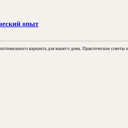
пошаговая
инструкция
Заливка
ческий опыт
фундамента
дома:
мой
 оптимального варианта для вашего дома. Практические советы 
практический
опыт