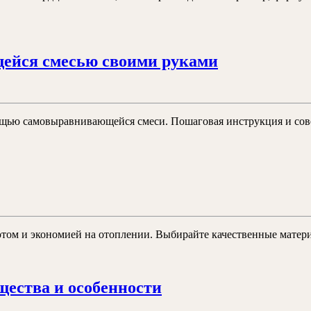
мой
опыт
в
Выравнива
ейся смесью своими руками
создании
пола
идеального
самовырав
дизайна
смесью
мощью самовыравнивающейся смеси. Пошаговая инструкция и сове
своими
руками
пление
ада
ельного
а
ютом и экономией на отоплении. Выбирайте качественные матер
Кровельные
ества и особенности
материалы: