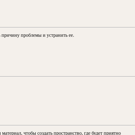
авность
яции
ре:
ь причину проблемы и устранить ее.
ны
ы
ения
материал, чтобы создать пространство, где будет приятно