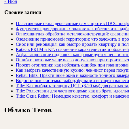
« Июл
Свежие записи
Пластиковые окна: деревянные рамы против ПВХ-профи
Фундаменты для дорожных знаков: как обеспечить надёж
Огнезащитная обработка металлоконструкций: сравнен
Озеленение придомовой территории: что заложить в про
Снос или реновация: как быстро продать квартиру и пол
Кабель РКГМ и КГ: сравнение характеристик и областе
Асфальтирование под ключ: как формируется цена и что
Ошибки, которые чаще всего допускают при строительст
Проект отопления: как избежать ошибок при планирова
Как выбрать качественную кухню: чек-лист перед покуп
Rehau Blitz: Практичные окна и важность точного замер
Водосточные системы: выбор, функции и защита вашего
Title: Как выбрать толщину ЦСП (8-20 мм) для разных за
Title: Рольставни для частного дома: как выбрать идеаль
Title: Окна Rehau: Немецкое качество, комфорт и надежн
Облако Тегов