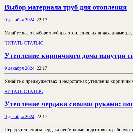
В
Выбор материала труб для отопления
м
9
9 декабря 2024
|
22:17
т
декабря
д
2024
Узнайте все о выборе труб для отопления, их видах, диаметр
о
ЧИТАТЬ
ЧИТАТЬ СТАТЬЮ
СТАТЬЮ
Утепление кирпичного дома изнутри с
9
9 декабря 2024
|
22:17
декабря
2024
Узнайте о преимуществах и недостатках утепления кирпичных
ЧИТАТЬ
ЧИТАТЬ СТАТЬЮ
СТАТЬЮ
Утепление чердака своими руками: по
9
9 декабря 2024
|
22:17
декабря
2024
Перед утеплением чердака необходимо подготовить рабочую зо