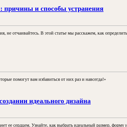
Неиспр
: причины и способы устранения
вентил
в
кварти
ия, не отчаивайтесь. В этой статье мы расскажем, как определит
причи
и
способ
устран
бов
иться
орые помогут вам избавиться от них раз и навсегда!»
ей
Столы
создании идеального дизайна
для
кухни
круглые:
т ее сердцем. Узнайте, как выбрать идеальный размер, форму и 