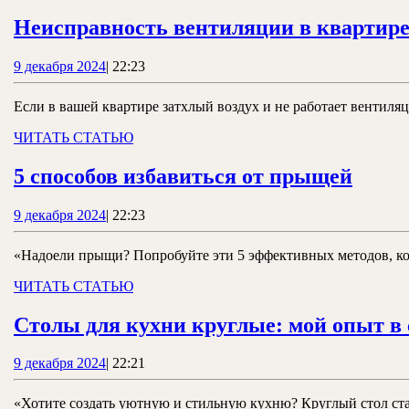
ЗАКРЫТЬ
Неисправность вентиляции в квартире
9
9 декабря 2024
|
22:23
декабря
2024
Если в вашей квартире затхлый воздух и не работает вентиляц
ЧИТАТЬ
ЧИТАТЬ СТАТЬЮ
СТАТЬЮ
5
5 способов избавиться от прыщей
спосо
9
9 декабря 2024
|
22:23
избав
декабря
от
2024
«Надоели прыщи? Попробуйте эти 5 эффективных методов, кот
прыщ
ЧИТАТЬ
ЧИТАТЬ СТАТЬЮ
СТАТЬЮ
Столы для кухни круглые: мой опыт в 
9
9 декабря 2024
|
22:21
декабря
2024
«Хотите создать уютную и стильную кухню? Круглый стол стане