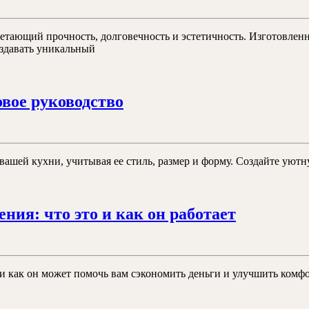
виды,
преимущества
ающий прочность, долговечность и эстетичность. Изготовленна
и
оздавать уникальный
особенности
Как
вое руководство
выбрать
люстру
для
я вашей кухни, учитывая ее стиль, размер и форму. Создайте у
кухни:
пошаговое
руководство
Темпера
ия: что это и как он работает
график
системы
отоплени
и как он может помочь вам сэкономить деньги и улучшить комфо
что
это