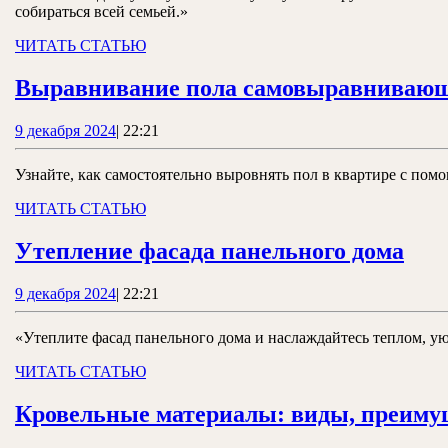
собираться всей семьей.»
ЧИТАТЬ
ЧИТАТЬ СТАТЬЮ
СТАТЬЮ
Выравнивание пола самовыравнивающ
9
9 декабря 2024
|
22:21
декабря
2024
Узнайте, как самостоятельно выровнять пол в квартире с по
ЧИТАТЬ
ЧИТАТЬ СТАТЬЮ
СТАТЬЮ
Уте
Утепление фасада панельного дома
фас
9
9 декабря 2024
|
22:21
пан
декабря
дом
2024
«Утеплите фасад панельного дома и наслаждайтесь теплом, у
ЧИТАТЬ
ЧИТАТЬ СТАТЬЮ
СТАТЬЮ
Кровельные материалы: виды, преимущ