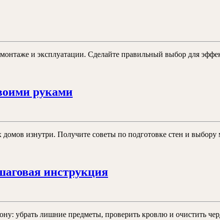
и
ыбор
как
атериала
он
руб
работает
ля
е, монтаже и эксплуатации. Сделайте правильный выбор для эфф
топления
Утепление
воими руками
кирпичного
дома
изнутри
 домов изнутри. Получите советы по подготовке стен и выбору 
своими
руками
Утепление
шаговая инструкция
чердака
своими
руками:
ну: убрать лишние предметы, проверить кровлю и очистить черд