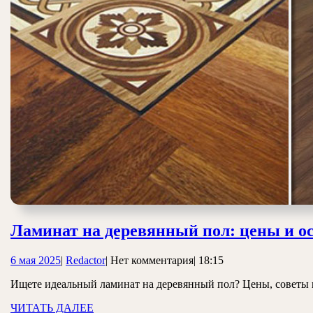
Ламинат на деревянный пол: цены и о
6
Redactor
6 мая 2025
|
Redactor
|
Нет комментария
|
18:15
мая
Ищете идеальный ламинат на деревянный пол? Цены, советы по
2025
ЧИТАТЬ
ЧИТАТЬ ДАЛЕЕ