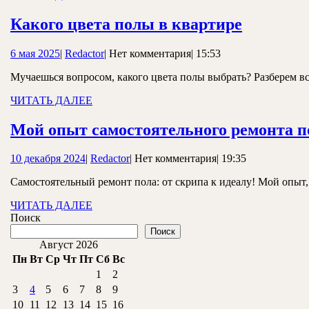
ДАЛЕЕ
Какого
Какого цвета полы в квартире
цвета
6
Redactor
6 мая 2025
|
Redactor
|
Нет комментария
|
15:53
полы
мая
в
Мучаешься вопросом, какого цвета полы выбрать? Разберем в
2025
квартир
ЧИТАТЬ
ЧИТАТЬ ДАЛЕЕ
ДАЛЕЕ
Мой опыт самостоятельного ремонта п
10
Redactor
10 декабря 2024
|
Redactor
|
Нет комментария
|
19:35
декабря
Самостоятельный ремонт пола: от скрипа к идеалу! Мой опыт,
2024
ЧИТАТЬ
ЧИТАТЬ ДАЛЕЕ
ДАЛЕЕ
Поиск
Поиск
Август 2026
Пн
Вт
Ср
Чт
Пт
Сб
Вс
1
2
3
4
5
6
7
8
9
10
11
12
13
14
15
16