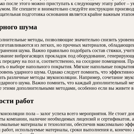
лько после этого можно приступать к следующему этапу работ –
 шумом. Не спешите и внимательно следуйте инструкции произво
тщательная подготовка основания является крайне важным этапо
рного шума
олнительные методы, позволяющие значительно снизить уровень
изготавливаются из легких, но прочных материалов, обладающ
остранения шума. Важно правильно подобрать состав стяжки, у
ование виброгасящих прокладок под оборудование, генерирующ
передачу на пол и, соответственно, на соседние помещения. П
вать о выборе напольного покрытия. Мягкие напольные покрытия
ень ударного шума. Однако следует помнить, что эффективност
ать различные методы звукоизоляции. Например, сочетание зву
ударного шума. Важно помнить, что каждый дополнительный мет
те этими дополнительными методами, особенно если вы живете 
ости работ
изоляции пола – залог успеха всего мероприятия. Не стоит до
оты компании, наличие необходимых лицензий и сертификатов,
тимальные материалы и технологии, обеспечив максимально эфф
 работ, используемые материалы, сроки выполнения и, конечно ж