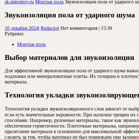
ЗАКРЫТЬ
sk-interstroy.ru
Монтаж пола
Звукоизоляция пола от ударного 
Звукоизоляция пола от ударного шума
10
Redactor
10 декабря 2024
|
Redactor
|
Нет комментария
|
15:39
декабря
Рубрики:
2024
Монтаж пола
Выбор материалов для звукоизоляции
Для эффективной звукоизоляции пола от ударного шума важн
подложки или минераловатные плиты. Их толщина и плотност
материала.
Технология укладки звукоизолирующег
Технология укладки звукоизоляционного слоя зависит от выбр
если есть значительные неровности. При наличии трещин их с
способами. Например, рулонные материалы, такие как звукои
обеспечения герметичности. Плиточные материалы, например,
прилегание материала к основанию для максимальной эффекти
следить за тем, чтобы материал не был поврежден при заливк