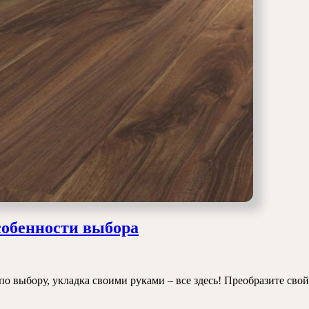
Ламинат
собенности выбора
на
деревянный
пол:
 выбору, укладка своими руками – все здесь! Преобразите свой
цены