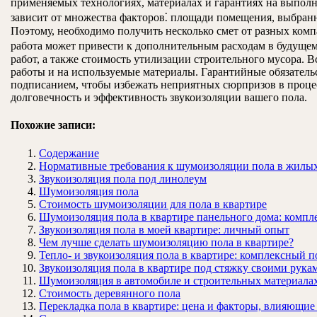
применяемых технологиях, материалах и гарантиях на выполн
зависит от множества факторов⁚ площади помещения, выбран
Поэтому, необходимо получить несколько смет от разных комп
работа может привести к дополнительным расходам в будущем
работ, а также стоимость утилизации строительного мусора. 
работы и на используемые материалы. Гарантийные обязатель
подписанием, чтобы избежать неприятных сюрпризов в проце
долговечность и эффективность звукоизоляции вашего пола.
Похожие записи:
Содержание
Нормативные требования к шумоизоляции пола в жилы
Звукоизоляция пола под линолеум
Шумоизоляция пола
Стоимость шумоизоляции для пола в квартире
Шумоизоляция пола в квартире панельного дома: компл
Звукоизоляция пола в моей квартире: личный опыт
Чем лучше сделать шумоизоляцию пола в квартире?
Тепло- и звукоизоляция пола в квартире: комплексный п
Звукоизоляция пола в квартире под стяжку своими рука
Шумоизоляция в автомобиле и строительных материала
Стоимость деревянного пола
Перекладка пола в квартире: цена и факторы, влияющие