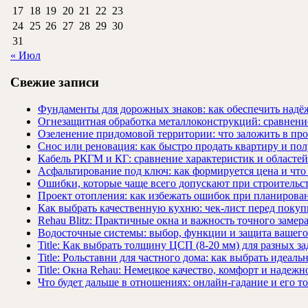
17
18
19
20
21
22
23
24
25
26
27
28
29
30
31
« Июл
Свежие записи
Фундаменты для дорожных знаков: как обеспечить надёж
Огнезащитная обработка металлоконструкций: сравнен
Озеленение придомовой территории: что заложить в про
Снос или реновация: как быстро продать квартиру и пол
Кабель РКГМ и КГ: сравнение характеристик и областе
Асфальтирование под ключ: как формируется цена и что
Ошибки, которые чаще всего допускают при строительст
Проект отопления: как избежать ошибок при планирова
Как выбрать качественную кухню: чек-лист перед покуп
Rehau Blitz: Практичные окна и важность точного замер
Водосточные системы: выбор, функции и защита вашего
Title: Как выбрать толщину ЦСП (8-20 мм) для разных за
Title: Рольставни для частного дома: как выбрать идеаль
Title: Окна Rehau: Немецкое качество, комфорт и надежн
Что будет дальше в отношениях: онлайн-гадание и его т