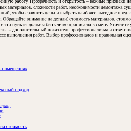
енную работу. Прозрачность и открытость – важные признаки н
ных материалов, сложности работ, необходимости демонтажа с
аний, чтобы сравнить цены и выбрать наиболее выгодное предло
. Обращайте внимание на детали⁚ стоимость материалов, стоим
Все эти пункты должны быть четко прописаны в смете. Уточните
ства – дополнительный показатель профессионализма и ответств
ссе выполнения работ. Выбор профессионалов и правильная оце
х помещениях
ексный подход
одход
ми
х
 на стоимость