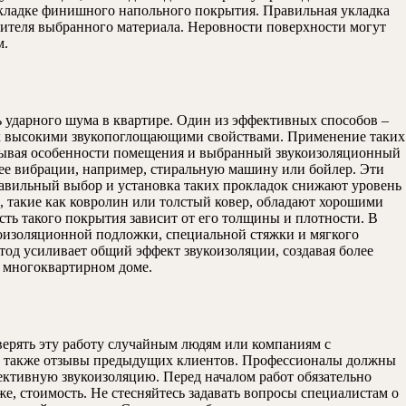
 укладке финишного напольного покрытия. Правильная укладка
дителя выбранного материала. Неровности поверхности могут
м.
 ударного шума в квартире. Один из эффективных способов –
их высокими звукопоглощающими свойствами. Применение таких
читывая особенности помещения и выбранный звукоизоляционный
ее вибрации, например, стиральную машину или бойлер. Эти
равильный выбор и установка таких прокладок снижают уровень
, такие как ковролин или толстый ковер, обладают хорошими
ь такого покрытия зависит от его толщины и плотности. В
коизоляционной подложки, специальной стяжки и мягкого
од усиливает общий эффект звукоизоляции, создавая более
в многоквартирном доме.
верять эту работу случайным людям или компаниям с
 а также отзывы предыдущих клиентов. Профессионалы должны
ективную звукоизоляцию. Перед началом работ обязательно
е, стоимость. Не стесняйтесь задавать вопросы специалистам о