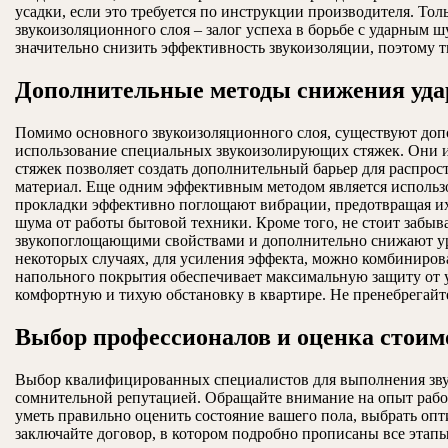
усадки, если это требуется по инструкции производителя. То
звукоизоляционного слоя – залог успеха в борьбе с ударным
значительно снизить эффективность звукоизоляции, поэтому 
Дополнительные методы снижения уда
Помимо основного звукоизоляционного слоя, существуют доп
использование специальных звукоизолирующих стяжек. Они 
стяжек позволяет создать дополнительный барьер для распр
материал. Еще одним эффективным методом является использ
прокладки эффективно поглощают вибрации, предотвращая их 
шума от работы бытовой техники. Кроме того, не стоит забы
звукопоглощающими свойствами и дополнительно снижают уров
некоторых случаях, для усиления эффекта, можно комбиниров
напольного покрытия обеспечивает максимальную защиту от 
комфортную и тихую обстановку в квартире. Не пренебрегай
Выбор профессионалов и оценка стоим
Выбор квалифицированных специалистов для выполнения звуко
сомнительной репутацией. Обращайте внимание на опыт раб
уметь правильно оценить состояние вашего пола, выбрать оп
заключайте договор, в котором подробно прописаны все этапы