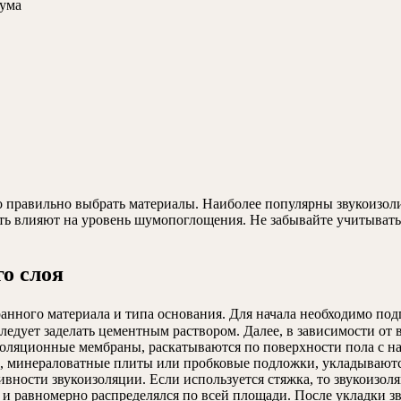
шума
о правильно выбрать материалы. Наиболее популярны звукоизо
ь влияют на уровень шумопоглощения. Не забывайте учитывать
о слоя
анного материала и типа основания. Для начала необходимо подг
ледует заделать цементным раствором. Далее, в зависимости от
золяционные мембраны, раскатываются по поверхности пола с на
 минераловатные плиты или пробковые подложки, укладываются 
вности звукоизоляции. Если используется стяжка, то звукоизол
е и равномерно распределялся по всей площади. После укладки з