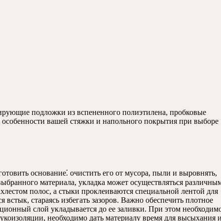
лирующие подложки из вспененного полиэтилена, пробковые
 особенности вашей стяжки и напольного покрытия при выборе
отовить основание⁚ очистить его от мусора, пыли и выровнять,
 выбранного материала, укладка может осуществляться различны
хлестом полос, а стыки проклеиваются специальной лентой для
встык, стараясь избегать зазоров. Важно обеспечить плотное
яционный слой укладывается до ее заливки. При этом необходим
вукоизоляции, необходимо дать материалу время для высыхания 