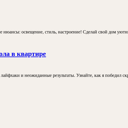
и
особенности
выбора
се нюансы: освещение, стиль, настроение! Сделай свой дом уют
е
Мой
ола в квартире
опыт
самостоятельного
ремонта
 лайфхаки и неожиданные результаты. Узнайте, как я победил с
пола
в
квартире