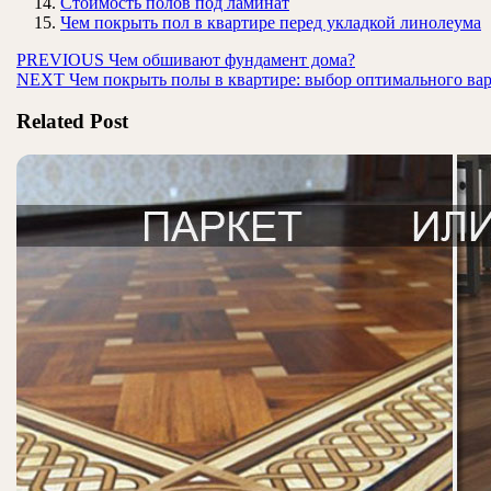
Стоимость полов под ламинат
Чем покрыть пол в квартире перед укладкой линолеума
Навигация
Предыдущая
PREVIOUS
Чем обшивают фундамент дома?
Следующая
запись:
NEXT
Чем покрыть полы в квартире: выбор оптимального ва
по
запись:
записям
Related Post