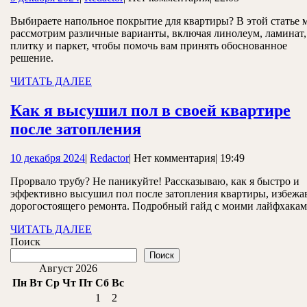
покрытия
декабря
для
Выбираете напольное покрытие для квартиры? В этой статье 
2024
рассмотрим различные варианты, включая линолеум, ламинат,
квартиры
плитку и паркет, чтобы помочь вам принять обоснованное
решение.
ЧИТАТЬ
ЧИТАТЬ ДАЛЕЕ
ДАЛЕЕ
Как я высушил пол в своей квартире
Как
после затопления
я
10
Redactor
10 декабря 2024
|
Redactor
|
Нет комментария
|
19:49
высушил
декабря
пол
Прорвало трубу? Не паникуйте! Рассказываю, как я быстро и
2024
эффективно высушил пол после затопления квартиры, избежа
в
дорогостоящего ремонта. Подробный гайд с моими лайфхакам
своей
ЧИТАТЬ
ЧИТАТЬ ДАЛЕЕ
квартире
ДАЛЕЕ
Поиск
после
Поиск
Август 2026
затопления
Пн
Вт
Ср
Чт
Пт
Сб
Вс
1
2