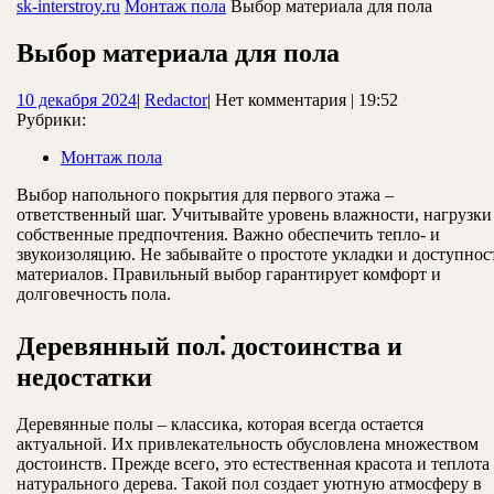
ЗАКРЫТЬ
sk-interstroy.ru
Монтаж пола
Выбор материала для пола
Выбор материала для пола
10
Redactor
10 декабря 2024
|
Redactor
|
Нет комментария
|
19:52
декабря
Рубрики:
2024
Монтаж пола
Выбор напольного покрытия для первого этажа –
ответственный шаг. Учитывайте уровень влажности, нагрузки
собственные предпочтения. Важно обеспечить тепло- и
звукоизоляцию. Не забывайте о простоте укладки и доступнос
материалов. Правильный выбор гарантирует комфорт и
долговечность пола.
Деревянный пол⁚ достоинства и
недостатки
Деревянные полы – классика, которая всегда остается
актуальной. Их привлекательность обусловлена множеством
достоинств. Прежде всего, это естественная красота и теплота
натурального дерева. Такой пол создает уютную атмосферу в