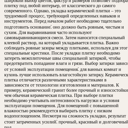
Широкий выбор цветов, фактур и размеров позволяет подобра
плитку под любой интерьер, от классического до самого
современного. Однако, укладка керамической плитки – это
трудоемкий процесс, требующий определенных навыков и
инструментов. Перед началом работ необходимо тщательно
подготовить основание⁚ оно должно быть ровным, чистым и
сухим. Для выравнивания часто используют
самовыравнивающиеся смеси. Затем наносится специальный
клеевой раствор, на который укладывается плитка. Важно
соблюдать ровные зазоры между плитками, используя для этог
специальные крестики. После укладки плитку необходимо
затереть межплиточные швы специальной затиркой, чтобы
предотвратить попадание влаги и грязи. Выбор затирки завис
от условий эксплуатации помещения⁚ для ванных комнат и
кухонь лучше использовать влагостойкую затирку. Керамичес
плитка отличается различными характеристиками в
зависимости от технологии изготовления и материалов. К
примеру, керамический гранит более прочный и износостойки
чем обычная керамическая плитка. При выборе плитки
необходимо учитывать интенсивность нагрузки и условия
эксплуатации помещения. Для помещений с повышенной
влажностью рекомендуется выбирать плитку с низким
водопоглощением. Несмотря на сложность укладки, результат
стоит затраченных усилий⁚ прочный, красивый и долговечны
пол.