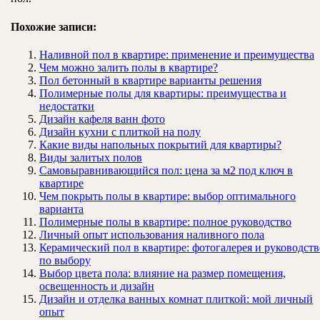
Похожие записи:
Наливной пол в квартире: применение и преимущества
Чем можно залить полы в квартире?
Пол бетонный в квартире варианты решения
Полимерные полы для квартиры: преимущества и
недостатки
Дизайн кафеля ванн фото
Дизайн кухни с плиткой на полу
Какие виды напольных покрытий для квартиры?
Виды залитых полов
Самовыравнивающийся пол: цена за м2 под ключ в
квартире
Чем покрыть полы в квартире: выбор оптимального
варианта
Полимерные полы в квартире: полное руководство
Личный опыт использования наливного пола
Керамический пол в квартире: фотогалерея и руководств
по выбору
Выбор цвета пола: влияние на размер помещения,
освещенность и дизайн
Дизайн и отделка ванных комнат плиткой: мой личный
опыт