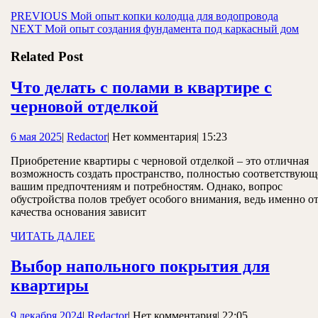
Навигация
Предыдущая
PREVIOUS
Мой опыт копки колодца для водопровода
Следующая
запись:
NEXT
Мой опыт создания фундамента под каркасный дом
по
запись:
записям
Related Post
Что делать с полами в квартире с
Что
черновой отделкой
делать
6
Redactor
6 мая 2025
|
Redactor
|
Нет комментария
|
15:23
с
мая
полами
Приобретение квартиры с черновой отделкой – это отличная
2025
возможность создать пространство, полностью соответствующ
в
вашим предпочтениям и потребностям. Однако, вопрос
квартире
обустройства полов требует особого внимания, ведь именно о
качества основания зависит
с
ЧИТАТЬ
ЧИТАТЬ ДАЛЕЕ
черновой
ДАЛЕЕ
отделкой
Выбор напольного покрытия для
Выбор
квартиры
напольного
9
Redactor
9 декабря 2024
|
Redactor
|
Нет комментария
|
22:05