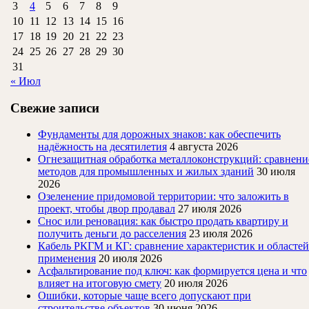
3
4
5
6
7
8
9
10
11
12
13
14
15
16
17
18
19
20
21
22
23
24
25
26
27
28
29
30
31
« Июл
Свежие записи
Фундаменты для дорожных знаков: как обеспечить
надёжность на десятилетия
4 августа 2026
Огнезащитная обработка металлоконструкций: сравнени
методов для промышленных и жилых зданий
30 июля
2026
Озеленение придомовой территории: что заложить в
проект, чтобы двор продавал
27 июля 2026
Снос или реновация: как быстро продать квартиру и
получить деньги до расселения
23 июля 2026
Кабель РКГМ и КГ: сравнение характеристик и областей
применения
20 июля 2026
Асфальтирование под ключ: как формируется цена и что
влияет на итоговую смету
20 июля 2026
Ошибки, которые чаще всего допускают при
строительстве объектов
30 июня 2026