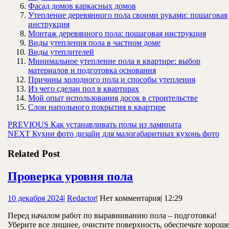
Фасад домов каркасных домов
Утепление деревянного пола своими руками: пошаговая
инструкция
Монтаж деревянного пола: пошаговая инструкция
Виды утепления пола в частном доме
Виды утеплителей
Минимальное утепление пола в квартире: выбор
материалов и подготовка основания
Причины холодного пола и способы утепления
Из чего сделан пол в квартирах
Мой опыт использования досок в строительстве
Слои напольного покрытия в квартире
Навигация
Предыдущая
PREVIOUS
Как устанавливать полы из ламината
Следующая
запись:
NEXT
Кухни фото дизайн для малогабаритных кухонь фото
по
запись:
записям
Related Post
Проверка
Проверка уровня пола
уровня
10
Redactor
10 декабря 2024
|
Redactor
|
Нет комментария
|
12:29
пола
декабря
Перед началом работ по выравниванию пола – подготовка!
2024
Уберите все лишнее, очистите поверхность, обеспечьте хорош