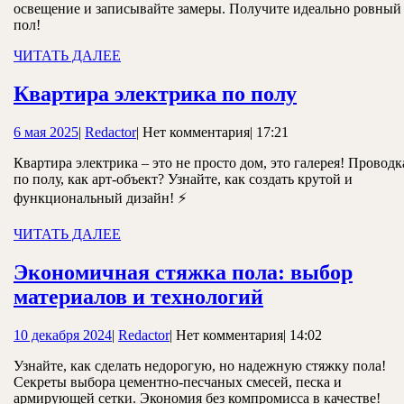
освещение и записывайте замеры. Получите идеально ровный
пол!
ЧИТАТЬ
ЧИТАТЬ ДАЛЕЕ
ДАЛЕЕ
Квартира
Квартира электрика по полу
электрика
6
Redactor
6 мая 2025
|
Redactor
|
Нет комментария
|
17:21
по
мая
полу
Квартира электрика – это не просто дом, это галерея! Проводк
2025
по полу, как арт-объект? Узнайте, как создать крутой и
функциональный дизайн! ⚡
ЧИТАТЬ
ЧИТАТЬ ДАЛЕЕ
ДАЛЕЕ
Экономичная стяжка пола: выбор
Экономичная
материалов и технологий
стяжка
10
Redactor
10 декабря 2024
|
Redactor
|
Нет комментария
|
14:02
пола:
декабря
выбор
Узнайте, как сделать недорогую, но надежную стяжку пола!
2024
Секреты выбора цементно-песчаных смесей, песка и
материалов
армирующей сетки. Экономия без компромисса в качестве!