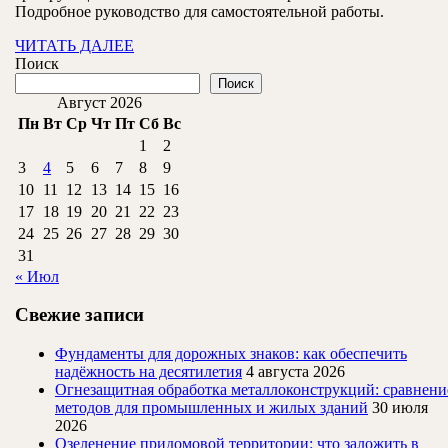
и
Подробное руководство для самостоятельной работы.
технологий
ЧИТАТЬ
ЧИТАТЬ ДАЛЕЕ
ДАЛЕЕ
Поиск
Поиск
Август 2026
Пн
Вт
Ср
Чт
Пт
Сб
Вс
1
2
3
4
5
6
7
8
9
10
11
12
13
14
15
16
17
18
19
20
21
22
23
24
25
26
27
28
29
30
31
« Июл
Свежие записи
Фундаменты для дорожных знаков: как обеспечить
надёжность на десятилетия
4 августа 2026
Огнезащитная обработка металлоконструкций: сравнени
методов для промышленных и жилых зданий
30 июля
2026
Озеленение придомовой территории: что заложить в