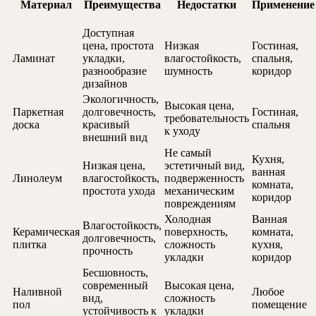
Материал
Преимущества
Недостатки
Применение
Доступная
цена, простота
Низкая
Гостиная,
Ламинат
укладки,
влагостойкость,
спальня,
разнообразие
шумность
коридор
дизайнов
Экологичность,
Высокая цена,
Паркетная
долговечность,
Гостиная,
требовательность
доска
красивый
спальня
к уходу
внешний вид
Не самый
Кухня,
Низкая цена,
эстетичный вид,
ванная
Линолеум
влагостойкость,
подверженность
комната,
простота ухода
механическим
коридор
повреждениям
Холодная
Ванная
Влагостойкость,
Керамическая
поверхность,
комната,
долговечность,
плитка
сложность
кухня,
прочность
укладки
коридор
Бесшовность,
современный
Высокая цена,
Наливной
Любое
вид,
сложность
пол
помещение
устойчивость к
укладки