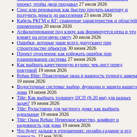
проект, чтобы двор продавал
27 июля 2026
Снос или реновация: как быстро продать квартиру и
получить деньги до расселения
23 июля 2026
Кабель РКГМ и КГ: сравнение характеристик и областей
применения
20 июля 2026
Асфальтирование под ключ: как формируется цена и что
влияет на итоговую смету
20 июля 2026
Ошибки, которые чаще всего допускают при
строительстве объектов
30 июня 2026
Проект отопления: как избежать ошибок при
планировании системы
27 июня 2026
Как выбрать качественную кухню: чек-лист перед
покупкой
19 июня 2026
Rehau Blitz: Практичные окна и важность точного замер
19 июня 2026
Водосточные системы: выбор, функции и защита вашего
дома
19 июня 2026
Title: Как выбрать толщину ЦСП (8-20 мм) для разных
задач?
19 июня 2026
Title: Рольставни для частного дома: как выбрать
идеальные
19 июня 2026
Title: Окна Rehau: Немецкое качество, комфорт и
надежность для дома
19 июня 2026
Что будет дальше в отношениях: онлайн-гадание и его
точность
22 мая 2026