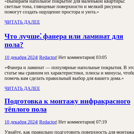
«Выбираем напольное покрытие для маленькой квартиры:
2024
светлые тона, глянцевые поверхности и мелкий рисунок
помогут создать ощущение простора и уюта.»
ЧИТАТЬ
ЧИТАТЬ ДАЛЕЕ
ДАЛЕЕ
Что лучше⁚ фанера или ламинат для
Что
пола?
лучше⁚
10
Redactor
10 декабря 2024
|
Redactor
|
Нет комментария
|
03:05
фанера
декабря
«Фанера и ламинат — популярные напольные покрытия. В эт
2024
или
статье мы сравним их характеристики, плюсы и минусы, чтоб
ламинат
помочь вам сделать правильный выбор для вашего дома.»
для
ЧИТАТЬ
ЧИТАТЬ ДАЛЕЕ
пола?
ДАЛЕЕ
Подготовка к монтажу инфракрасного
Подготовка
тёплого пола
к
10
Redactor
10 декабря 2024
|
Redactor
|
Нет комментария
|
07:19
монтажу
декабря
инфракрасного
Узнайте, как правильно подготовить поверхность для монтажа
2024