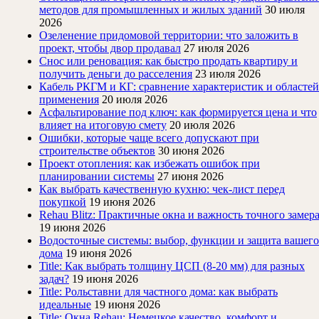
методов для промышленных и жилых зданий
30 июля
2026
Озеленение придомовой территории: что заложить в
проект, чтобы двор продавал
27 июля 2026
Снос или реновация: как быстро продать квартиру и
получить деньги до расселения
23 июля 2026
Кабель РКГМ и КГ: сравнение характеристик и областей
применения
20 июля 2026
Асфальтирование под ключ: как формируется цена и что
влияет на итоговую смету
20 июля 2026
Ошибки, которые чаще всего допускают при
строительстве объектов
30 июня 2026
Проект отопления: как избежать ошибок при
планировании системы
27 июня 2026
Как выбрать качественную кухню: чек-лист перед
покупкой
19 июня 2026
Rehau Blitz: Практичные окна и важность точного замер
19 июня 2026
Водосточные системы: выбор, функции и защита вашего
дома
19 июня 2026
Title: Как выбрать толщину ЦСП (8-20 мм) для разных
задач?
19 июня 2026
Title: Рольставни для частного дома: как выбрать
идеальные
19 июня 2026
Title: Окна Rehau: Немецкое качество, комфорт и