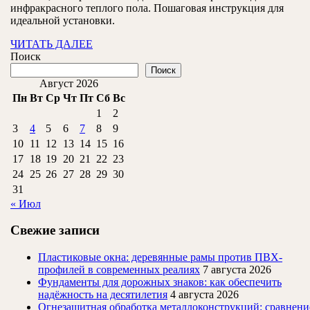
инфракрасного теплого пола. Пошаговая инструкция для
тёплого
идеальной установки.
пола
ЧИТАТЬ
ЧИТАТЬ ДАЛЕЕ
ДАЛЕЕ
Поиск
Поиск
Август 2026
Пн
Вт
Ср
Чт
Пт
Сб
Вс
1
2
3
4
5
6
7
8
9
10
11
12
13
14
15
16
17
18
19
20
21
22
23
24
25
26
27
28
29
30
31
« Июл
Свежие записи
Пластиковые окна: деревянные рамы против ПВХ-
профилей в современных реалиях
7 августа 2026
Фундаменты для дорожных знаков: как обеспечить
надёжность на десятилетия
4 августа 2026
Огнезащитная обработка металлоконструкций: сравнени