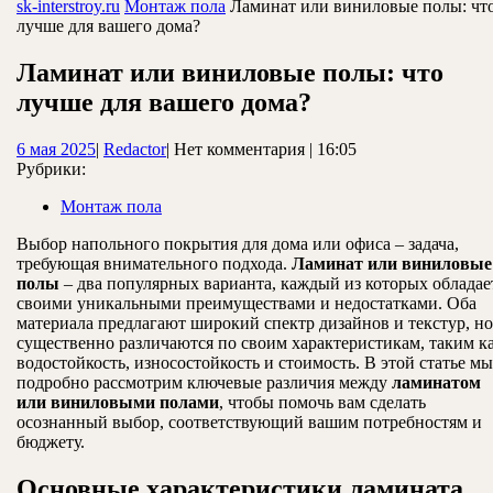
ЗАКРЫТЬ
sk-interstroy.ru
Монтаж пола
Ламинат или виниловые полы: чт
лучше для вашего дома?
Ламинат или виниловые полы: что
лучше для вашего дома?
6
Redactor
6 мая 2025
|
Redactor
|
Нет комментария
|
16:05
мая
Рубрики:
2025
Монтаж пола
Выбор напольного покрытия для дома или офиса – задача,
требующая внимательного подхода.
Ламинат или виниловые
полы
– два популярных варианта, каждый из которых обладае
своими уникальными преимуществами и недостатками. Оба
материала предлагают широкий спектр дизайнов и текстур, но
существенно различаются по своим характеристикам, таким к
водостойкость, износостойкость и стоимость. В этой статье мы
подробно рассмотрим ключевые различия между
ламинатом
или виниловыми полами
, чтобы помочь вам сделать
осознанный выбор, соответствующий вашим потребностям и
бюджету.
Основные характеристики ламината