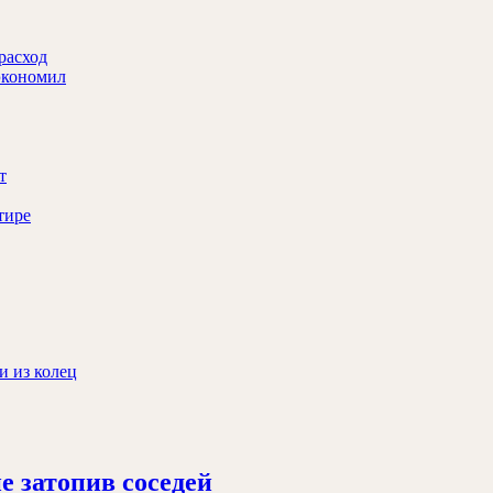
 расход
сэкономил
т
тире
и из колец
Как
е затопив соседей