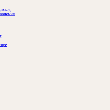
 расход
сэкономил
т
тире