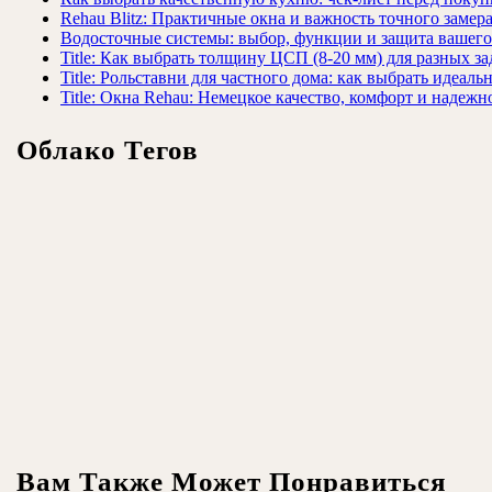
Rehau Blitz: Практичные окна и важность точного замер
Водосточные системы: выбор, функции и защита вашего
Title: Как выбрать толщину ЦСП (8-20 мм) для разных за
Title: Рольставни для частного дома: как выбрать идеаль
Title: Окна Rehau: Немецкое качество, комфорт и надежн
Облако Тегов
Вам Также Может Понравиться