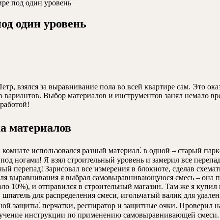
ире под один уровень
под один уровень
Петр, взялся за выравнивание пола во всей квартире сам. Это ока
 вариантов. Выбор материалов и инструментов занял немало врем
 работой!
ка материалов
й комнате использовался разный материал⁚ в одной – старый пар
 под ногами! Я взял строительный уровень и замерил все перепа
ный перепад! Зарисовал все измерения в блокноте, сделав схема
Для выравнивания я выбрал самовыравнивающуюся смесь – она п
оло 10%), и отправился в строительный магазин. Там же я купил
шпатель для распределения смеси, игольчатый валик для удален
ной защиты⁚ перчатки, респиратор и защитные очки. Проверил на
 изучение инструкции по применению самовыравнивающей смеси.