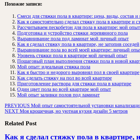
Похожие записи:
Смеси для стяжки пола в квартире: цена, виды, состав и
Как я самостоятельно сделал стяжку пола в квартире и 
Рассчитываем пескобетон для пола в квартире: мой опыт
Подготовка и устройство стяжки деревянного пола
Выравнивание пола под ламинат мой личный опыт
Как я сделал стяжку пола в квартире, не затопив соседей
Выравнивание пола во всей моей квартире: личный опы
Уровень стяжки пола в квартире мой личный опыт
Пошаговый план выполнения стяжки пола в новой квар
Мой опыт: идеальная стяжка пола
Как я быстро и недорого выровнял пол в своей квартире
Как сделать стяжку на пол во всей квартире
Приготовление раствора для стяжки пола в квартире
Один цвет пола во всей квартире мой опыт
Мой опыт заливки полов под ламинат
Навигация
Предыдущая
PREVIOUS
Мой опыт самостоятельной установки канализаци
Следующая
запись:
NEXT
Моя крошечная, но уютная кухня дизайн 5 метров
по
запись:
записям
Related Post
Как я сделал стяжку пола в квартире, н