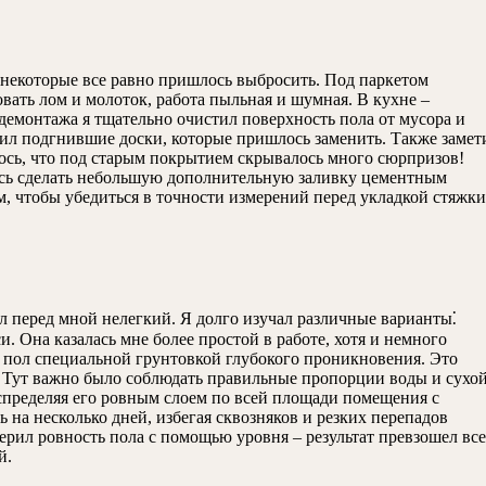
но некоторые все равно пришлось выбросить. Под паркетом
вать лом и молоток, работа пыльная и шумная. В кухне –
 демонтажа я тщательно очистил поверхность пола от мусора и
ил подгнившие доски, которые пришлось заменить. Также замет
лось, что под старым покрытием скрывалось много сюрпризов!
лось сделать небольшую дополнительную заливку цементным
, чтобы убедиться в точности измерений перед укладкой стяжки
 перед мной нелегкий. Я долго изучал различные варианты⁚
 Она казалась мне более простой в работе, хотя и немного
ал пол специальной грунтовкой глубокого проникновения. Это
р. Тут важно было соблюдать правильные пропорции воды и сухо
аспределяя его ровным слоем по всей площади помещения с
 на несколько дней, избегая сквозняков и резких перепадов
ерил ровность пола с помощью уровня – результат превзошел все
й.