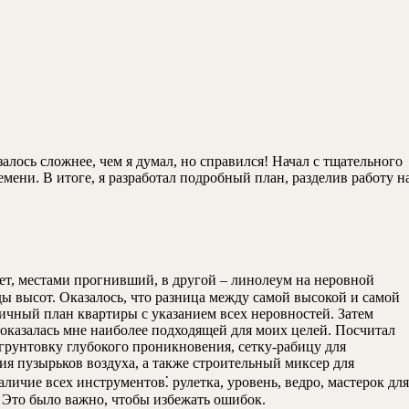
залось сложнее, чем я думал, но справился! Начал с тщательного
ени. В итоге, я разработал подробный план, разделив работу н
кет, местами прогнивший, в другой – линолеум на неровной
ды высот. Оказалось, что разница между самой высокой и самой
тичный план квартиры с указанием всех неровностей. Затем
оказалась мне наиболее подходящей для моих целей. Посчитал
 грунтовку глубокого проникновения, сетку-рабицу для
ия пузырьков воздуха, а также строительный миксер для
личие всех инструментов⁚ рулетка, уровень, ведро, мастерок для
 Это было важно, чтобы избежать ошибок.