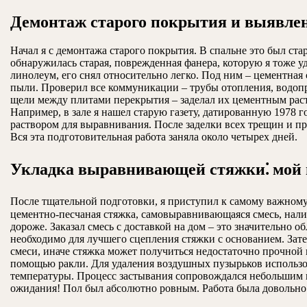
Демонтаж старого покрытия и выявле
Начал я с демонтажа старого покрытия. В спальне это был ста
обнаружилась старая, поврежденная фанера, которую я тоже у
линолеум, его снял относительно легко. Под ним – цементная
пыли. Проверил все коммуникации – трубы отопления, водопр
щели между плитами перекрытия – заделал их цементным раст
Например, в зале я нашел старую газету, датированную 1978
раствором для выравнивания. После заделки всех трещин и пр
Вся эта подготовительная работа заняла около четырех дней.
Укладка выравнивающей стяжки⁚ мой 
После тщательной подготовки, я приступил к самому важному
цементно-песчаная стяжка, самовыравнивающаяся смесь, налив
дороже. Заказал смесь с доставкой на дом – это значительно 
необходимо для лучшего сцепления стяжки с основанием. Зате
смеси, иначе стяжка может получиться недостаточно прочной 
помощью ракли. Для удаления воздушных пузырьков использова
температуры. Процесс застывания сопровождался небольшим на
ожидания! Пол был абсолютно ровным. Работа была довольно п