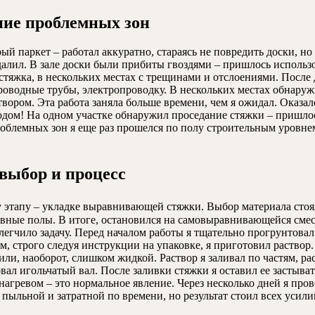
ние проблемных зон
рый паркет – работал аккуратно, стараясь не повредить доски, 
далил. В зале доски были прибиты гвоздями – пришлось использо
 стяжка, в нескольких местах с трещинами и отслоениями. После
оводные трубы, электропроводку. В нескольких местах обнаруж
вором. Эта работа заняла больше времени, чем я ожидал. Оказа
 годом! На одном участке обнаружил проседание стяжки – приш
облемных зон я еще раз прошелся по полу строительным уровнем
выбор и процесс
 этапу – укладке выравнивающей стяжки. Выбор материала стоял
ные полы. В итоге, остановился на самовыравнивающейся смеси.
облегчило задачу. Перед началом работы я тщательно прогрунтов
м, строго следуя инструкции на упаковке, я приготовил раство
или, наоборот, слишком жидкой. Раствор я заливал по частям, р
л игольчатый вал. После заливки стяжки я оставил ее застывать
гревом – это нормальное явление. Через несколько дней я пров
ыльной и затратной по времени, но результат стоил всех усили