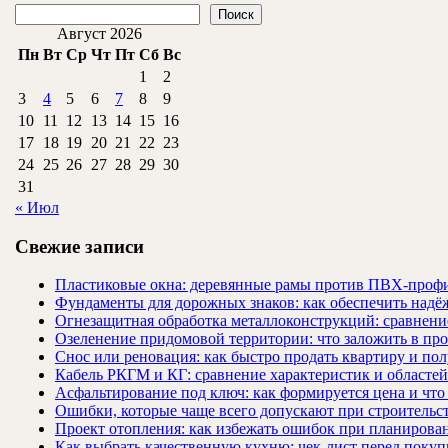
Поиск
Август 2026
Пн
Вт
Ср
Чт
Пт
Сб
Вс
1
2
3
4
5
6
7
8
9
10
11
12
13
14
15
16
17
18
19
20
21
22
23
24
25
26
27
28
29
30
31
« Июл
Свежие записи
Пластиковые окна: деревянные рамы против ПВХ-профи
Фундаменты для дорожных знаков: как обеспечить надёж
Огнезащитная обработка металлоконструкций: сравнен
Озеленение придомовой территории: что заложить в про
Снос или реновация: как быстро продать квартиру и пол
Кабель РКГМ и КГ: сравнение характеристик и областе
Асфальтирование под ключ: как формируется цена и что
Ошибки, которые чаще всего допускают при строительст
Проект отопления: как избежать ошибок при планирова
Как выбрать качественную кухню: чек-лист перед покуп