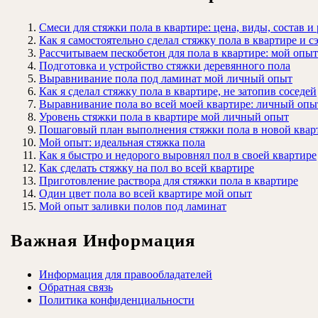
Смеси для стяжки пола в квартире: цена, виды, состав и
Как я самостоятельно сделал стяжку пола в квартире и 
Рассчитываем пескобетон для пола в квартире: мой опыт
Подготовка и устройство стяжки деревянного пола
Выравнивание пола под ламинат мой личный опыт
Как я сделал стяжку пола в квартире, не затопив соседей
Выравнивание пола во всей моей квартире: личный опы
Уровень стяжки пола в квартире мой личный опыт
Пошаговый план выполнения стяжки пола в новой квар
Мой опыт: идеальная стяжка пола
Как я быстро и недорого выровнял пол в своей квартире
Как сделать стяжку на пол во всей квартире
Приготовление раствора для стяжки пола в квартире
Один цвет пола во всей квартире мой опыт
Мой опыт заливки полов под ламинат
Важная Информация
Информация для правообладателей
Обратная связь
Политика конфиденциальности