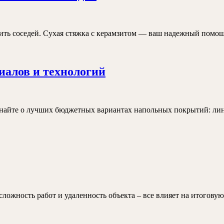
я
сделал
стяжку
опить соседей. Сухая стяжка с керамзитом — ваш надежный помощ
пола
в
Бюджетный
иалов и технологий
квартире,
пол
не
на
затопив
кухне:
найте о лучших бюджетных вариантах напольных покрытий: лино
соседей
выбор
материалов
и
торы,
технологий
яющие
мость
 сложность работ и удаленность объекта – все влияет на итогов