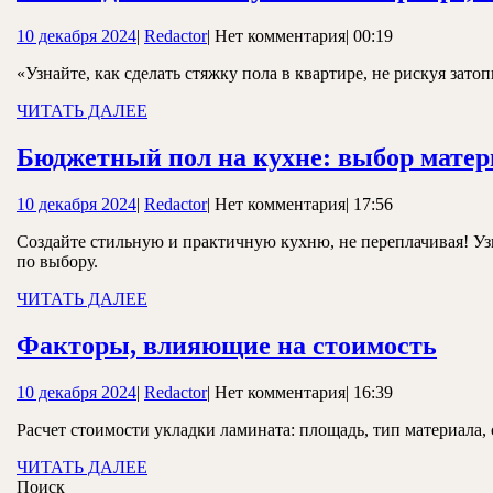
10
Redactor
10 декабря 2024
|
Redactor
|
Нет комментария
|
00:19
декабря
«Узнайте, как сделать стяжку пола в квартире, не рискуя зат
2024
ЧИТАТЬ
ЧИТАТЬ ДАЛЕЕ
ДАЛЕЕ
Бюджетный пол на кухне: выбор матер
10
Redactor
10 декабря 2024
|
Redactor
|
Нет комментария
|
17:56
декабря
Создайте стильную и практичную кухню, не переплачивая! Уз
2024
по выбору.
ЧИТАТЬ
ЧИТАТЬ ДАЛЕЕ
ДАЛЕЕ
Фак
Факторы, влияющие на стоимость
вли
10
Redactor
10 декабря 2024
|
Redactor
|
Нет комментария
|
16:39
на
декабря
стои
Расчет стоимости укладки ламината: площадь, тип материала,
2024
ЧИТАТЬ
ЧИТАТЬ ДАЛЕЕ
ДАЛЕЕ
Поиск