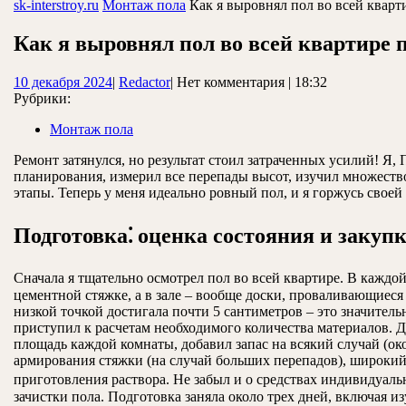
ЗАКРЫТЬ
sk-interstroy.ru
Монтаж пола
Как я выровнял пол во всей кварт
Как я выровнял пол во всей квартире 
10
Redactor
10 декабря 2024
|
Redactor
|
Нет комментария
|
18:32
декабря
Рубрики:
2024
Монтаж пола
Ремонт затянулся, но результат стоил затраченных усилий! Я, 
планирования, измерил все перепады высот, изучил множество
этапы. Теперь у меня идеально ровный пол, и я горжусь своей
Подготовка⁚ оценка состояния и закуп
Сначала я тщательно осмотрел пол во всей квартире. В каждо
цементной стяжке, а в зале – вообще доски, проваливающиеся
низкой точкой достигала почти 5 сантиметров – это значитель
приступил к расчетам необходимого количества материалов. 
площадь каждой комнаты, добавил запас на всякий случай (ок
армирования стяжки (на случай больших перепадов), широкий 
приготовления раствора. Не забыл и о средствах индивидуаль
зачистки пола. Подготовка заняла около трех дней, включая