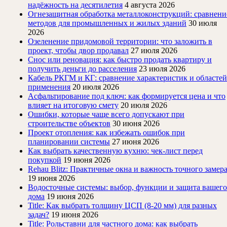
надёжность на десятилетия
4 августа 2026
Огнезащитная обработка металлоконструкций: сравнени
методов для промышленных и жилых зданий
30 июля
2026
Озеленение придомовой территории: что заложить в
проект, чтобы двор продавал
27 июля 2026
Снос или реновация: как быстро продать квартиру и
получить деньги до расселения
23 июля 2026
Кабель РКГМ и КГ: сравнение характеристик и областей
применения
20 июля 2026
Асфальтирование под ключ: как формируется цена и что
влияет на итоговую смету
20 июля 2026
Ошибки, которые чаще всего допускают при
строительстве объектов
30 июня 2026
Проект отопления: как избежать ошибок при
планировании системы
27 июня 2026
Как выбрать качественную кухню: чек-лист перед
покупкой
19 июня 2026
Rehau Blitz: Практичные окна и важность точного замер
19 июня 2026
Водосточные системы: выбор, функции и защита вашего
дома
19 июня 2026
Title: Как выбрать толщину ЦСП (8-20 мм) для разных
задач?
19 июня 2026
Title: Рольставни для частного дома: как выбрать