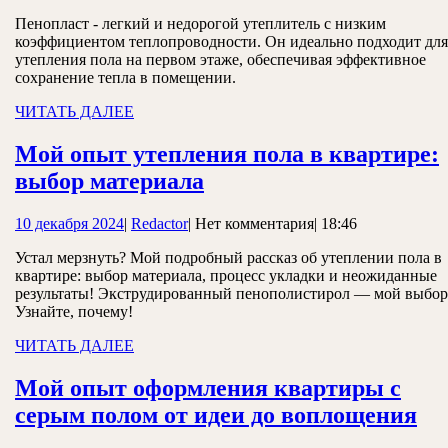
в
декабря
квартире
Пенопласт - легкий и недорогой утеплитель с низким
2024
коэффициентом теплопроводности. Он идеально подходит для
на
утепления пола на первом этаже, обеспечивая эффективное
первом
сохранение тепла в помещении.
этаже
ЧИТАТЬ
ЧИТАТЬ ДАЛЕЕ
ДАЛЕЕ
пенопластом
Мой опыт утепления пола в квартире:
Мой
выбор материала
опыт
10
Redactor
10 декабря 2024
|
Redactor
|
Нет комментария
|
18:46
утепления
декабря
пола
Устал мерзнуть? Мой подробный рассказ об утеплении пола в
2024
квартире: выбор материала, процесс укладки и неожиданные
в
результаты! Экструдированный пенополистирол — мой выбор
квартире:
Узнайте, почему!
выбор
ЧИТАТЬ
ЧИТАТЬ ДАЛЕЕ
ДАЛЕЕ
материала
Мой опыт оформления квартиры с
М
серым полом от идеи до воплощения
оп