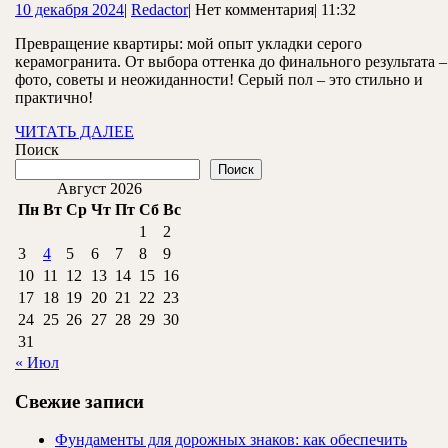
10
Redactor
10 декабря 2024
|
Redactor
|
Нет комментария
|
11:32
оф
декабря
кв
Превращение квартиры: мой опыт укладки серого
2024
керамогранита. От выбора оттенка до финального результата –
с
фото, советы и неожиданности! Серый пол – это стильно и
се
практично!
по
ЧИТАТЬ
ЧИТАТЬ ДАЛЕЕ
ДАЛЕЕ
Поиск
от
Поиск
ид
Август 2026
до
Пн
Вт
Ср
Чт
Пт
Сб
Вс
1
2
во
3
4
5
6
7
8
9
10
11
12
13
14
15
16
17
18
19
20
21
22
23
24
25
26
27
28
29
30
31
« Июл
Свежие записи
Фундаменты для дорожных знаков: как обеспечить