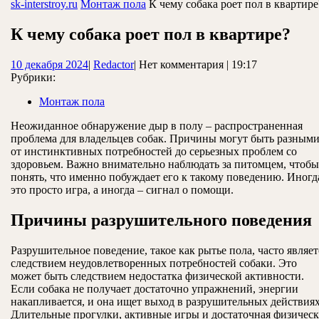
ЗАКРЫТЬ
sk-interstroy.ru
Монтаж пола
К чему собака роет пол в квартире
К чему собака роет пол в квартире?
10
Redactor
10 декабря 2024
|
Redactor
|
Нет комментария
|
19:17
декабря
Рубрики:
2024
Монтаж пола
Неожиданное обнаружение дыр в полу – распространенная
проблема для владельцев собак. Причины могут быть разными
от инстинктивных потребностей до серьезных проблем со
здоровьем. Важно внимательно наблюдать за питомцем, чтобы
понять, что именно побуждает его к такому поведению. Иногд
это просто игра, а иногда – сигнал о помощи.
Причины разрушительного поведения
Разрушительное поведение, такое как рытье пола, часто являет
следствием неудовлетворенных потребностей собаки. Это
может быть следствием недостатка физической активности.
Если собака не получает достаточно упражнений, энергии
накапливается, и она ищет выход в разрушительных действиях
Длительные прогулки, активные игры и достаточная физическ