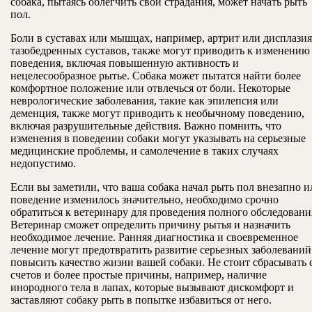
собака, пытаясь облегчить свои страдания, может начать рыть
пол.
Боли в суставах или мышцах, например, артрит или дисплазия
тазобедренных суставов, также могут приводить к изменению
поведения, включая повышенную активность и
нецелесообразное рытье. Собака может пытатся найти более
комфортное положение или отвлечься от боли. Некоторые
неврологические заболевания, такие как эпилепсия или
деменция, также могут приводить к необычному поведению,
включая разрушительные действия. Важно помнить, что
изменения в поведении собаки могут указывать на серьезные
медицинские проблемы, и самолечение в таких случаях
недопустимо.
Если вы заметили, что ваша собака начал рыть пол внезапно и
поведение изменилось значительно, необходимо срочно
обратиться к ветеринару для проведения полного обследовани
Ветеринар сможет определить причину рытья и назначить
необходимое лечение. Ранняя диагностика и своевременное
лечение могут предотвратить развитие серьезных заболеваний
повысить качество жизни вашей собаки. Не стоит сбрасывать 
счетов и более простые причины, например, наличие
инородного тела в лапах, которые вызывают дискомфорт и
заставляют собаку рыть в попытке избавиться от него.