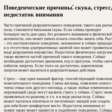
Поведенческие причины⁚ скука, стресс
недостаток внимания
Часто причиной разрушительного поведения, такого как рыть
пола, становится банальная скука. Если собака проводит
большую часть дня одна, без должного внимания и физическо
активности, она может начать искать способы занять себя. Рыт
– это инстинктивное поведение, заложенное в собаке природо
и в отсутствии альтернативных занятий оно может проявиться
виде разрушения имущества. Недостаток физических нагрузок
также является частой причиной такого поведения. Собаке
необходимо достаточно движения, игр и прогулок, чтобы сжеч
избыток энергии. Если этого не достаточно, накопленная
энергия может вылиться в разрушительные действия.
Стресс – еще один важный фактор, способствующий появлен
нежелательного поведения. Смена жилища, появление нового
члена семьи или другого питомца, а также любые изменения в
окружающей среде могут вызвать стресс у собаки. Стресс мож
проявляться по-разному, в т.ч. и в виде рытья пола. Собака
может пытаться отвлечься от негативных эмоций или создать
для себя более комфортное место. Недостаток внимания от
хозяев также может привести к подобному поведению. Собака