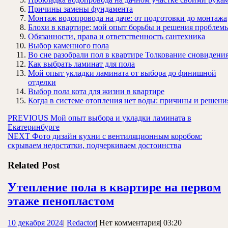
Причины замены фундамента
Монтаж водопровода на даче: от подготовки до монтажа
Блохи в квартире: мой опыт борьбы и решения проблем
Обязанности, права и ответственность сантехника
Выбор каменного пола
Во сне разобрали пол в квартире Толкование сновидени
Как выбрать ламинат для пола
Мой опыт укладки ламината от выбора до финишной
отделки
Выбор пола кота для жизни в квартире
Когда в системе отопления нет воды: причины и решени
Навигация
Предыдущая
PREVIOUS
Мой опыт выбора и укладки ламината в
запись:
Екатеринбурге
по
Следующая
NEXT
Фото дизайн кухни с вентиляционным коробом:
записям
запись:
скрываем недостатки, подчеркиваем достоинства
Related Post
Утепление пола в квартире на первом
Утепление
этаже пенопластом
пола
10
Redactor
10 декабря 2024
|
Redactor
|
Нет комментария
|
03:20