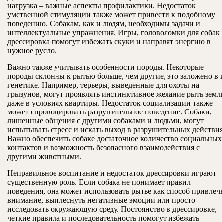
нагрузка – важные аспекты профилактики. Недостаток
умственной стимуляции также может привести к подобному
поведению. Собакам, как и людям, необходимы задачи и
интеллектуальные упражнения. Игры, головоломки для собак
дрессировка помогут избежать скуки и направят энергию в
нужное русло.
Важно также учитывать особенности породы. Некоторые
породы склонны к рытью больше, чем другие, это заложено в 
генетике. Например, терьеры, выведенные для охоты на
грызунов, могут проявлять инстинктивное желание рыть земл
даже в условиях квартиры. Недостаток социализации также
может спровоцировать разрушительное поведение. Собаки,
лишенные общения с другими собаками и людьми, могут
испытывать стресс и искать выход в разрушительных действия
Важно обеспечить собаке достаточное количество социальных
контактов и возможность безопасного взаимодействия с
другими животными.
Неправильное воспитание и недостаток дрессировки играют
существенную роль. Если собака не понимает правил
поведения, она может использовать рытье как способ привлеч
внимание, выплеснуть негативные эмоции или просто
исследовать окружающую среду. Постоянство в дрессировке,
четкие правила и последовательность помогут избежать