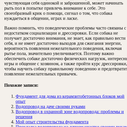
чувствующая себя одинокой и заброшенной, может начинать
рыть пол в попытке привлечь внимание к себе. Это
своеобразный крик о помощи, сигнал о том, что собака
нуждаеться в общении, играх и ласке.
Важно помнить, что поведенческие проблемы часто связаны с
недостатком социализации и дрессировки. Если собака не
получает достаточно внимания, не знает, как правильно вести
себя, и не имеет достаточно выходов для сжигания энергии,
вероятность появления нежелательного поведения, включая
рытье пола, значительно увеличивается. Поэтому важно
обеспечить собаке достаточно физических нагрузок, интересн
игры и общение с хозяином, а также пройти курс дрессировки
чтобы научить собаку правильному поведению и предотврати
появление нежелательных привычек.
Похожие записи:
Фундамент для дома из керамзитобетонных блоков мой
опыт
Водопровод на даче своими руками
Водопровод в охранной зоне водопровода: проблемы и
решения
Мой опыт строительства фундамента
Прокладка водопровода на дачном участке своими рука