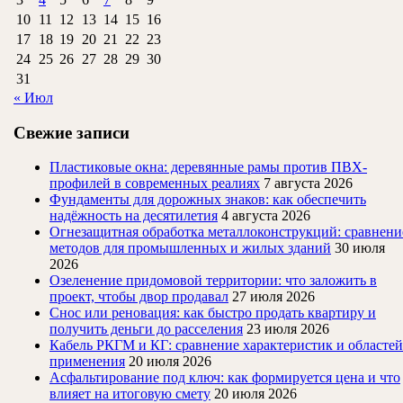
10
11
12
13
14
15
16
17
18
19
20
21
22
23
24
25
26
27
28
29
30
31
« Июл
Свежие записи
Пластиковые окна: деревянные рамы против ПВХ-
профилей в современных реалиях
7 августа 2026
Фундаменты для дорожных знаков: как обеспечить
надёжность на десятилетия
4 августа 2026
Огнезащитная обработка металлоконструкций: сравнени
методов для промышленных и жилых зданий
30 июля
2026
Озеленение придомовой территории: что заложить в
проект, чтобы двор продавал
27 июля 2026
Снос или реновация: как быстро продать квартиру и
получить деньги до расселения
23 июля 2026
Кабель РКГМ и КГ: сравнение характеристик и областей
применения
20 июля 2026
Асфальтирование под ключ: как формируется цена и что
влияет на итоговую смету
20 июля 2026