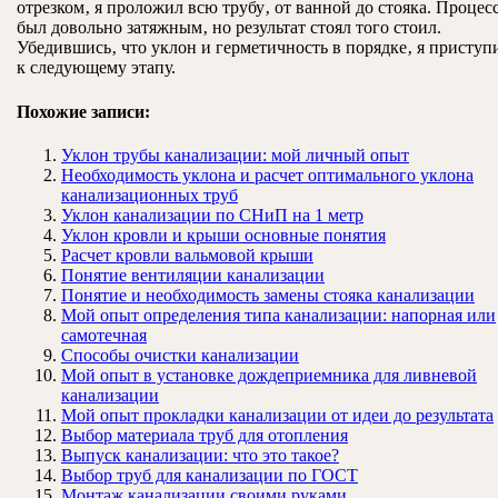
отрезком‚ я проложил всю трубу‚ от ванной до стояка. Процес
был довольно затяжным‚ но результат стоял того стоил.
Убедившись‚ что уклон и герметичность в порядке‚ я приступ
к следующему этапу.
Похожие записи:
Уклон трубы канализации: мой личный опыт
Необходимость уклона и расчет оптимального уклона
канализационных труб
Уклон канализации по СНиП на 1 метр
Уклон кровли и крыши основные понятия
Расчет кровли вальмовой крыши
Понятие вентиляции канализации
Понятие и необходимость замены стояка канализации
Мой опыт определения типа канализации: напорная или
самотечная
Способы очистки канализации
Мой опыт в установке дождеприемника для ливневой
канализации
Мой опыт прокладки канализации от идеи до результата
Выбор материала труб для отопления
Выпуск канализации: что это такое?
Выбор труб для канализации по ГОСТ
Монтаж канализации своими руками