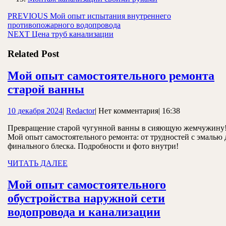
Навигация
Предыдущая
PREVIOUS
Мой опыт испытания внутреннего
запись:
противопожарного водопровода
по
Следующая
NEXT
Цена труб канализации
записям
запись:
Related Post
Мой опыт самостоятельного ремонта
Мой
старой ванны
опыт
10
Redactor
10 декабря 2024
|
Redactor
|
Нет комментария
|
16:38
самостоятельного
декабря
ремонта
Превращение старой чугунной ванны в сияющую жемчужину
2024
Мой опыт самостоятельного ремонта: от трудностей с эмалью 
старой
финального блеска. Подробности и фото внутри!
ванны
ЧИТАТЬ
ЧИТАТЬ ДАЛЕЕ
ДАЛЕЕ
Мой опыт самостоятельного
обустройства наружной сети
Мой
водопровода и канализации
опыт