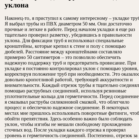
уклона
Наконец-то‚ я приступил к самому интересному – укладке тру
Я выбрал трубы из ПВХ диаметром 50 мм. Они достаточно
прочные и легкие в работе. Перед началом укладки я еще раз
тщательно проверил разметку‚ убедившись в правильности
уклона. Для фиксации труб я использовал специальные
кронштейны‚ которые крепил к стене и полу с помощью
дюбелей. Расстояние между кронштейнами составляло
примерно 50 сантиметров – это позволило обеспечить
надежную поддержку труб и предотвратить провисание. При
укладке я постоянно контролировал уклон с помощью уровня‚
корректируя положение труб при необходимости. Это оказало
довольно кропотливой работой‚ требующей аккуратности и
внимательности. Каждый отрезок трубы я тщательно соединял
помощью раструбных соединений‚ используя резиновые
уплотнительные кольца для герметичности. Перед соединени
я смазывал раструбы силиконовой смазкой‚ что облегчило
процесс и обеспечило надежное соединение. В некоторых
местах мне пришлось использовать поворотные фитинги‚ что
обойти препятствия. Здесь особенно важно было соблюдать
уклон‚ чтобы изгибы не мешали свободному прохождению
сточных вод. После укладки каждого отрезка я проверял
уровень и герметичность соединений. Постепенно‚ отрезок за