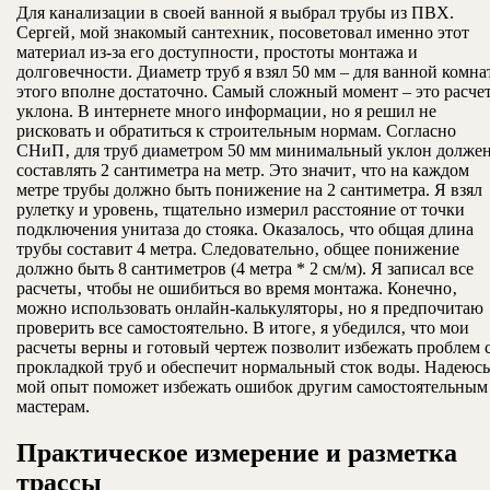
Для канализации в своей ванной я выбрал трубы из ПВХ.
Сергей‚ мой знакомый сантехник‚ посоветовал именно этот
материал из-за его доступности‚ простоты монтажа и
долговечности. Диаметр труб я взял 50 мм – для ванной комн
этого вполне достаточно. Самый сложный момент – это расче
уклона. В интернете много информации‚ но я решил не
рисковать и обратиться к строительным нормам. Согласно
СНиП‚ для труб диаметром 50 мм минимальный уклон долже
составлять 2 сантиметра на метр. Это значит‚ что на каждом
метре трубы должно быть понижение на 2 сантиметра. Я взял
рулетку и уровень‚ тщательно измерил расстояние от точки
подключения унитаза до стояка. Оказалось‚ что общая длина
трубы составит 4 метра. Следовательно‚ общее понижение
должно быть 8 сантиметров (4 метра * 2 см/м). Я записал все
расчеты‚ чтобы не ошибиться во время монтажа. Конечно‚
можно использовать онлайн-калькуляторы‚ но я предпочитаю
проверить все самостоятельно. В итоге‚ я убедился‚ что мои
расчеты верны и готовый чертеж позволит избежать проблем 
прокладкой труб и обеспечит нормальный сток воды. Надеюсь
мой опыт поможет избежать ошибок другим самостоятельным
мастерам.
Практическое измерение и разметка
трассы