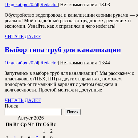
10
Redactor
10 декабря 2024
|
Redactor
|
Нет комментария
|
18:03
самостояте
декабря
обустройст
Обустройство водопровода и канализации своими руками — э
2024
реально! Мой подробный рассказ о трудностях, решениях и
наружной
экономии. Узнайте, как я справился и чего избегать!
сети
ЧИТАТЬ
ЧИТАТЬ ДАЛЕЕ
водопровод
ДАЛЕЕ
Выб
и
Выбор типа труб для канализации
типа
канализаци
10
Redactor
10 декабря 2024
|
Redactor
|
Нет комментария
|
13:44
труб
декабря
для
Запутались в выборе труб для канализации? Мы расскажем о
2024
пластиковых (ПВХ, ПП) и других вариантах, поможем
кана
подобрать оптимальный вариант с учетом бюджета и
долговечности. Простой монтаж и доступные
ЧИТАТЬ
ЧИТАТЬ ДАЛЕЕ
ДАЛЕЕ
Поиск
Поиск
Август 2026
Пн
Вт
Ср
Чт
Пт
Сб
Вс
1
2
3
4
5
6
7
8
9