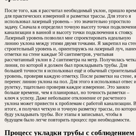
После того‚ как я рассчитал необходимый уклон‚ пришло врем
для практических измерений и разметки трассы. Для этого я
использовал лазерный уровень – это значительно упростило
задачу. Сначала я определил точную высоту точки подключен
канализации в ванной и высоту точки подключения к стояку.
Лазерный уровень позволил мне спроектировать идеальную
линию уклона между этими двумя точками. Я закрепил на сте
строительный уровень и‚ ориентируясь на лазерный луч‚ нане
отметки на стене каждые 50 сантиметров‚ учитывая
рассчитанный уклон в 2 сантиметра на метр. Получилась четк
линия‚ по которой я должен был прокладывать трубы. Для
большей точности я использовал ещё и обычный строительны
уровень‚ проверяя каждую отметку. После разметки на стене‚ 
перенес линию уклона на пол. Для этого я использовал отвес 
рулетку‚ тщательно проверяя каждое измерение. Это заняло
больше времени‚ чем я планировал‚ но точность разметки –
ключ к успеху. Даже небольшое отклонение от расчетного
уклона может привести к проблемам с работой канализации. 
итоге‚ я получил четкую и точную разметку трассы‚ по которо
буду укладывать трубы. Все этапы я записывал‚ чтобы в
будущем было легче повторить процесс при необходимости.
Процесс укладки трубы с соблюдением