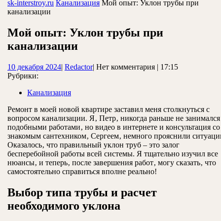
ЗАКРЫТЬ
sk-interstroy.ru
Канализация
Мой опыт: Уклон трубы при
канализации
Мой опыт: Уклон трубы при
канализации
10
Redactor
10 декабря 2024
|
Redactor
|
Нет комментария
|
17:15
декабря
Рубрики:
2024
Канализация
Ремонт в моей новой квартире заставил меня столкнуться с
вопросом канализации. Я‚ Петр‚ никогда раньше не занимался
подобными работами‚ но видео в интернете и консультация со
знакомым сантехником‚ Сергеем‚ немного прояснили ситуаци
Оказалось‚ что правильный уклон труб – это залог
бесперебойной работы всей системы. Я тщательно изучил все
нюансы‚ и теперь‚ после завершения работ‚ могу сказать‚ что
самостоятельно справиться вполне реально!
Выбор типа трубы и расчет
необходимого уклона