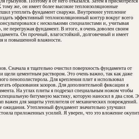
ля грызунов. Поэтому я от него отказался. Затем я присмотрелся
К тому же‚ он имеет более высокие теплоизоляционные
 решил утеплить фундамент снаружи. Внутреннее утепление
т создать эффективный теплоизоляционный контур вокруг всего
консультировался с несколькими специалистами и‚ учитывая
 не перегружая фундамент. В итоге‚ я очень доволен своим
ндамента. Он прочный‚ влагостойкий‚ долговечный и имеет
ия и повышенной влажности.
пов. Сначала я тщательно очистил поверхность фундамента от
ы и щели цементным раствором. Это очень важно‚ так как даже
ого пенополистирола. Для крепления плит я использовал
бегать образования зазоров. Для дополнительной фиксации я
амента. На углах плиты я подрезал специальным ножом чтобы
л специальную битумную мастику‚ которую наносил в два слоя. Э
тап важен для защиты утеплителя от механических повреждений.
 все ожидания. Утепленный фундамент значительно улучшил
 стоила приложенных усилий. Я уверен‚ что это вложение окупи