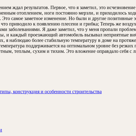
нием ждал результатов. Первое‚ что я заметил‚ это исчезновени
юченным отоплением‚ ноги постоянно мерзли‚ и приходилось ходи
. Это самое заметное изменение. Но были и другие позитивные э
 что приводило к появлению плесени и грибка; Теперь же воздух
ми заболеваниями. Я даже заметил‚ что у меня пропали пробле
цы‚ и каждый проезжающий автомобиль вызывал неприятные вибр
их‚ я наблюдаю более стабильную температуру в доме на протяже
е температура поддерживается на оптимальном уровне без резки
ртным‚ теплым‚ сухим и тихим. Это вложение оправдало себя с 
типы, конструкция и особенности строительства
и