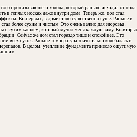
е того пронизывающего холода‚ который раньше исходил от пола
ть в теплых носках даже внутри дома. Теперь же‚ пол стал
ффекты. Во-первых‚ в доме стало существенно суше. Раньше в
 стал более сухим и чистым. Это очень важно для здоровья‚
мы с сухим кашлем‚ который мучил меня каждую зиму. Во-вторы
ации. Сейчас же дом стал гораздо тише и спокойнее. Это
нии всех суток. Раньше температура значительно колебалась в
х перепадов. В целом‚ утепление фундамента принесло ощутимую
лишним.