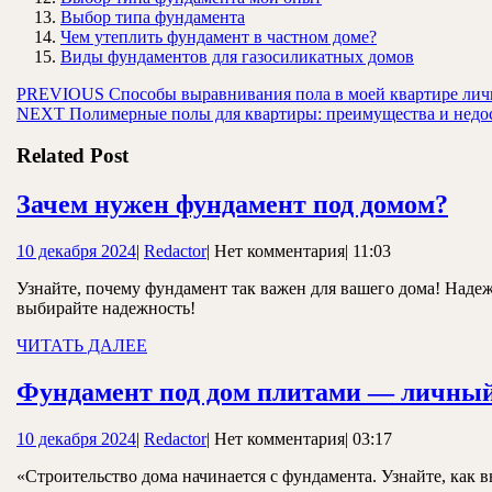
Выбор типа фундамента
Чем утеплить фундамент в частном доме?
Виды фундаментов для газосиликатных домов
Навигация
Предыдущая
PREVIOUS
Способы выравнивания пола в моей квартире ли
Следующая
запись:
NEXT
Полимерные полы для квартиры: преимущества и недо
по
запись:
записям
Related Post
Зач
Зачем нужен фундамент под домом?
нуж
10
Redactor
10 декабря 2024
|
Redactor
|
Нет комментария
|
11:03
фун
декабря
под
Узнайте, почему фундамент так важен для вашего дома! Надеж
2024
выбирайте надежность!
дом
ЧИТАТЬ
ЧИТАТЬ ДАЛЕЕ
ДАЛЕЕ
Фундамент под дом плитами — личны
10
Redactor
10 декабря 2024
|
Redactor
|
Нет комментария
|
03:17
декабря
«Строительство дома начинается с фундамента. Узнайте, как 
2024