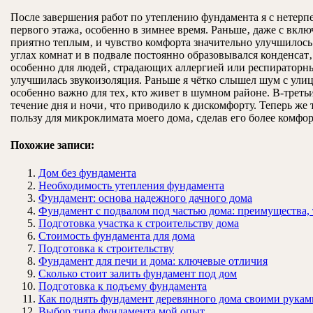
После завершения работ по утеплению фундамента я с нетерпе
первого этажа‚ особенно в зимнее время. Раньше‚ даже с вкл
приятно теплым‚ и чувство комфорта значительно улучшилось
углах комнат и в подвале постоянно образовывался конденсат‚
особенно для людей‚ страдающих аллергией или респираторны
улучшилась звукоизоляция. Раньше я чётко слышел шум с ули
особенно важно для тех‚ кто живет в шумном районе. В-треть
течение дня и ночи‚ что приводило к дискомфорту. Теперь ж
пользу для микроклимата моего дома‚ сделав его более комфо
Похожие записи:
Дом без фундамента
Необходимость утепления фундамента
Фундамент: основа надежного дачного дома
Фундамент с подвалом под частью дома: преимущества, 
Подготовка участка к строительству дома
Стоимость фундамента для дома
Подготовка к строительству
Фундамент для печи и дома: ключевые отличия
Сколько стоит залить фундамент под дом
Подготовка к подъему фундамента
Как поднять фундамент деревянного дома своими рукам
Выбор типа фундамента мой опыт