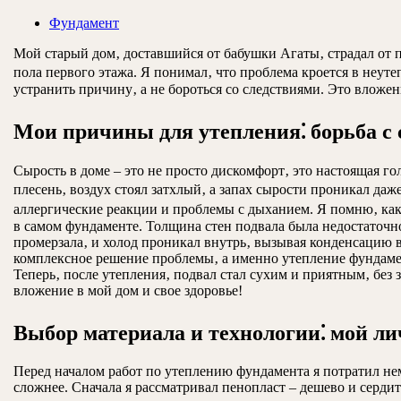
Фундамент
Мой старый дом‚ доставшийся от бабушки Агаты‚ страдал от п
пола первого этажа. Я понимал‚ что проблема кроется в неуте
устранить причину‚ а не бороться со следствиями. Это вложе
Мои причины для утепления⁚ борьба с
Сырость в доме – это не просто дискомфорт‚ это настоящая г
плесень‚ воздух стоял затхлый‚ а запах сырости проникал даж
аллергические реакции и проблемы с дыханием. Я помню‚ как 
в самом фундаменте. Толщина стен подвала была недостаточно
промерзала‚ и холод проникал внутрь‚ вызывая конденсацию в
комплексное решение проблемы‚ а именно утепление фундамент
Теперь‚ после утепления‚ подвал стал сухим и приятным‚ без 
вложение в мой дом и свое здоровье!
Выбор материала и технологии⁚ мой л
Перед началом работ по утеплению фундамента я потратил не
сложнее. Сначала я рассматривал пенопласт – дешево и сердит