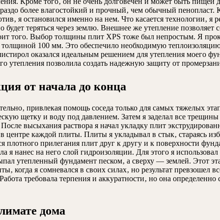
ления. Кроме того‚ он не очень долговечен и может быть пищей д
раздо более влагостойкий и прочный‚ чем обычный пенопласт. 
отив‚ я остановился именно на нем. Что касается технологии‚ я
вно будет теряться через землю. Внешнее же утепление позволяе
стоит того. Выбор толщины плит XPS тоже был непростым. Я про
х толщиной 100 мм. Это обеспечило необходимую теплоизоляцию‚
истирол оказался идеальным решением для утепления моего фу
го утепления позволила создать надежную защиту от промерзан
ция от начала до конца
ятельно‚ привлекая помощь соседа только для самых тяжелых эта
ческую щетку и воду под давлением. Затем я заделал все трещин
После высыхания раствора я начал укладку плит экструдированн
 в центре каждой плиты. Плиты я укладывал в стык‚ стараясь из
я плотного прилегания плит друг к другу и к поверхности фунд
а я нанес на него слой гидроизоляции. Для этого я использова
асыпал утепленный фундамент песком‚ а сверху — землей. Этот э
нты‚ когда я сомневался в своих силах‚ но результат превзошел
Работа требовала терпения и аккуратности‚ но она определенно
климате дома