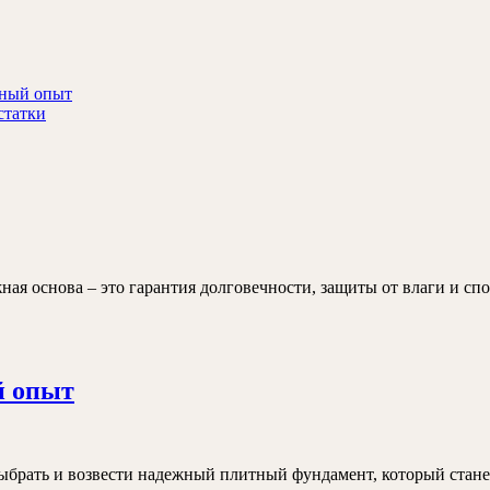
чный опыт
статки
ем
ен
дамент
ная основа – это гарантия долговечности, защиты от влаги и с
ом?
Фундамент
й опыт
под
дом
плитами
выбрать и возвести надежный плитный фундамент, который стане