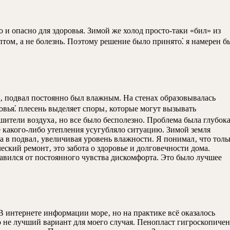
 и опасно для здоровья. Зимой же холод просто-таки «бил» из
птом‚ а не болезнь. Поэтому решение было принято⁚ я намерен б
ы‚ подвал постоянно был влажным. На стенах образовывалась
ровья⁚ плесень выделяет споры‚ которые могут вызывать
шители воздуха‚ но все было бесполезно. Проблема была глубока
 какого-либо утепления усугубляло ситуацию. Зимой земля
а в подвал‚ увеличивая уровень влажности. Я понимал‚ что толь
ский ремонт‚ это забота о здоровье и долговечности дома.
збавился от постоянного чувства дискомфорта. Это было лучшее
В интернете информации море‚ но на практике всё оказалось
то не лучший вариант для моего случая. Пенопласт гигроскопичен