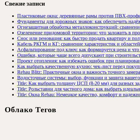
Свежие записи
Пластиковые окна: деревянные рамы против ПВХ-профи
Фундаменты для дорожных знаков: как обеспечить надёж
Огнезащитная обработка металлоконструкций: сравнен
Озеленение придомовой территории: что заложить в про
Снос или реновация: как быстро продать квартиру и пол
Кабель РКГМ и КГ: сравнение характеристик и областе
Асфальтирование под ключ: как формируется цена и что
Ошибки, которые чаще всего допускают при строительст
Проект отопления: как избежать ошибок при планирова
Как выбрать качественную кухню: чек-лист перед покуп
Rehau Blitz: Практичные окна и важность точного замер
Водосточные системы: выбор, функции и защита вашего
Title: Как выбрать толщину ЦСП (8-20 мм) для разных за
Title: Рольставни для частного дома: как выбрать идеаль
Title: Окна Rehau: Немецкое качество, комфорт и надежн
Облако Тегов