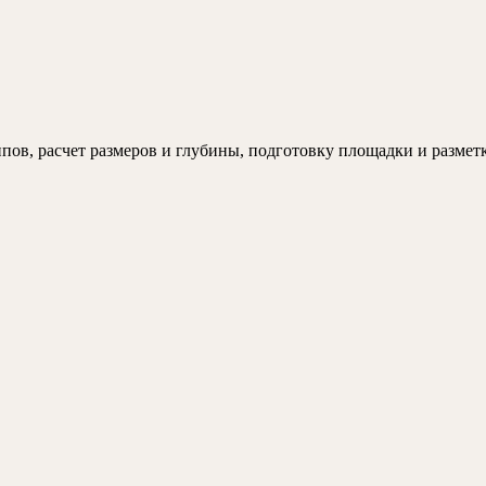
—
личный
а
опыт
тву
пов, расчет размеров и глубины, подготовку площадки и размет