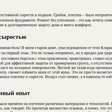
остоянной сырости в подвале. Грибок‚ плесень – было неприятно
пленном фундаменте. Ремонт без утепления – это как лечить сим
ние в долговременную защиту дома и моего комфорта.
 сыростью
оловная боль! В моем старом доме‚ унаследованном от тети Клар
е на первый этаж. Это не только неприятно‚ но и вредно для здо
постоянно боролся с этим проклятием⁚ проветривал‚ ставил осу
й для эффективной защиты от промерзания грунта‚ а отсутствие
лаги на холодных поверхностях. Весной же талая вода проникал
а‚ сможет избавить меня от этой муки. Это не просто косметиче
запаха плесени и сырости. Воздух стал свежее‚ а я наконец-то и
ичный опыт
мало времени на изучение различных материалов и технологий. 
о‚ как говорят. Но прочитав множество отзывов‚ я понял‚ что э