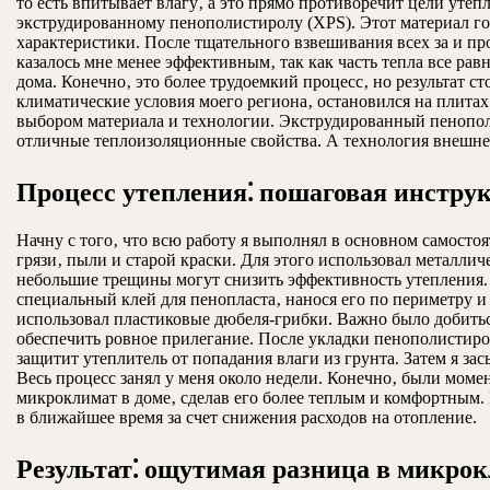
то есть впитывает влагу‚ а это прямо противоречит цели утеп
экструдированному пенополистиролу (XPS). Этот материал го
характеристики. После тщательного взвешивания всех за и пр
казалось мне менее эффективным‚ так как часть тепла все ра
дома. Конечно‚ это более трудоемкий процесс‚ но результат 
климатические условия моего региона‚ остановился на плита
выбором материала и технологии. Экструдированный пенопол
отличные теплоизоляционные свойства. А технология внешне
Процесс утепления⁚ пошаговая инструк
Начну с того‚ что всю работу я выполнял в основном самосто
грязи‚ пыли и старой краски. Для этого использовал металли
небольшие трещины могут снизить эффективность утепления. 
специальный клей для пенопласта‚ нанося его по периметру и
использовал пластиковые дюбеля-грибки. Важно было добитьс
обеспечить ровное прилегание. После укладки пенополистирол
защитит утеплитель от попадания влаги из грунта. Затем я з
Весь процесс занял у меня около недели. Конечно‚ были моме
микроклимат в доме‚ сделав его более теплым и комфортным. 
в ближайшее время за счет снижения расходов на отопление.
Результат⁚ ощутимая разница в микро