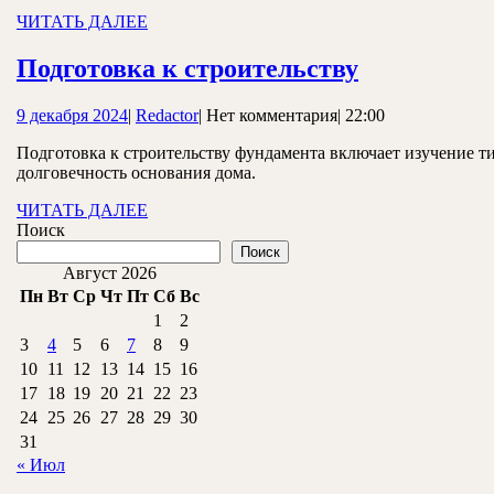
ЧИТАТЬ
ЧИТАТЬ ДАЛЕЕ
ДАЛЕЕ
Подготовк
Подготовка к строительству
к
9
Redactor
9 декабря 2024
|
Redactor
|
Нет комментария
|
22:00
строительс
декабря
Подготовка к строительству фундамента включает изучение ти
2024
долговечность основания дома.
ЧИТАТЬ
ЧИТАТЬ ДАЛЕЕ
ДАЛЕЕ
Поиск
Поиск
Август 2026
Пн
Вт
Ср
Чт
Пт
Сб
Вс
1
2
3
4
5
6
7
8
9
10
11
12
13
14
15
16
17
18
19
20
21
22
23
24
25
26
27
28
29
30
31
« Июл