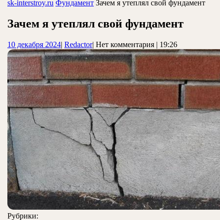
ЗАКРЫТЬ
sk-interstroy.ru
Фундамент
Зачем я утеплял свой фундамент
Зачем я утеплял свой фундамент
10
Redactor
10 декабря 2024
|
Redactor
|
Нет комментария
|
19:26
декабря
2024
Рубрики: