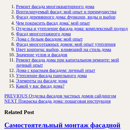
Ремонт фасада многоквартирного дома
Вентилируемый фасад: мой опыт и преимущества
Фасад деревянного дома: функции, виды и выбор
Чем покрасить фасад дома⁚ мой опыт
Отделка и утепление фасада дома: комплексный подход
Фасад многоэтажного дома
Дома с белым фасадом: мой опыт
Фасад многоэтажных домов: мой опыт утепления
Цвет кирпича: выбор, влияющий на стиль дома
Значение углов и фасадов
Ремонт фасада дома при капитальном ремонте: мой
личный опыт
Дома с красным фасадом: личный опыт
Утепление фасада панельного дома
Элементы на фасаде дома
Какой у вас фасад дома?
Навигация
Предыдущая
PREVIOUS
Отделка фасадов частных домов сайдингом
Следующая
запись:
NEXT
Покраска фасада дома: пошаговая инструкция
по
запись:
записям
Related Post
Самостоятельный монтаж фасадной