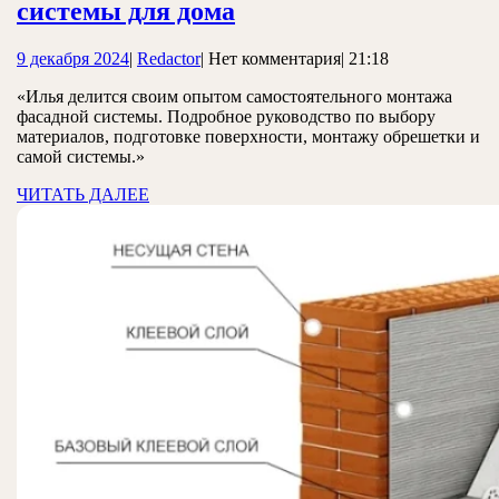
Самостоятельный
системы для дома
монтаж
9
Redactor
9 декабря 2024
|
Redactor
|
Нет комментария
|
21:18
фасадной
декабря
системы
«Илья делится своим опытом самостоятельного монтажа
2024
фасадной системы. Подробное руководство по выбору
для
материалов, подготовке поверхности, монтажу обрешетки и
дома
самой системы.»
ЧИТАТЬ
ЧИТАТЬ ДАЛЕЕ
ДАЛЕЕ