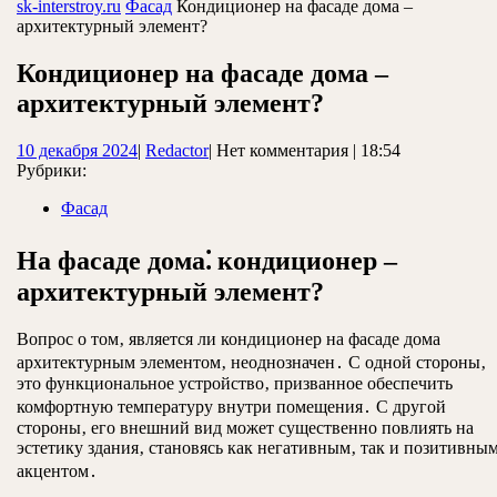
ЗАКРЫТЬ
sk-interstroy.ru
Фасад
Кондиционер на фасаде дома –
архитектурный элемент?
Кондиционер на фасаде дома –
архитектурный элемент?
10
Redactor
10 декабря 2024
|
Redactor
|
Нет комментария
|
18:54
декабря
Рубрики:
2024
Фасад
На фасаде дома⁚ кондиционер –
архитектурный элемент?
Вопрос о том‚ является ли кондиционер на фасаде дома
архитектурным элементом‚ неоднозначен․ С одной стороны‚
это функциональное устройство‚ призванное обеспечить
комфортную температуру внутри помещения․ С другой
стороны‚ его внешний вид может существенно повлиять на
эстетику здания‚ становясь как негативным‚ так и позитивны
акцентом․