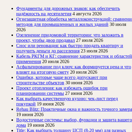
Фундаменты для дорожных знаков: как обеспечить
надёжность на десятилетия
4 августа 2026
Огнезащитная обработка металлоконструкций: сравнени
методов для промышленных и жилых зданий
30 июля
2026
Озеленение придомовой территории: что заложить в
проект, чтобы двор продавал
27 июля 2026
Снос или реновация: как быстро продать квартиру и
получить деньги до расселения
23 июля 2026
Кабель РКГМ и КГ: сравнение характеристик и областей
применения
20 июля 2026
Асфальтирование под ключ: как формируется цена и что
влияет на итоговую смету
20 июля 2026
Ошибки, которые чаще всего допускают при
строительстве объектов
30 июня 2026
Проект отопления: как избежать ошибок при
планировании системы
27 июня 2026
Как выбрать качественную кухню: чек-лист перед
покупкой
19 июня 2026
Rehau Blitz: Практичные окна и важность точного замер
19 июня 2026
Водосточные системы: выбор, функции и защита вашего
дома
19 июня 2026
Title: Как выбрать толщину ЦСП (8-20 мм) для разных