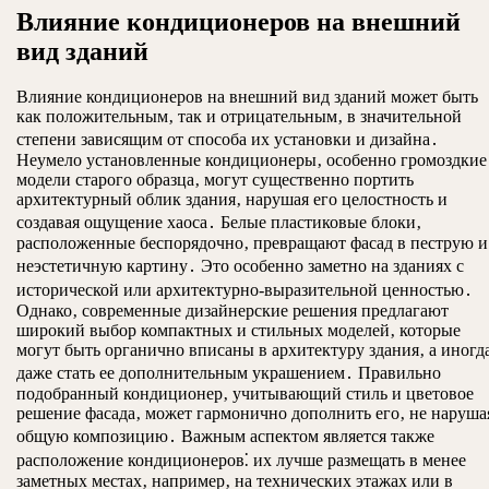
Влияние кондиционеров на внешний
вид зданий
Влияние кондиционеров на внешний вид зданий может быть
как положительным‚ так и отрицательным‚ в значительной
степени зависящим от способа их установки и дизайна․
Неумело установленные кондиционеры‚ особенно громоздкие
модели старого образца‚ могут существенно портить
архитектурный облик здания‚ нарушая его целостность и
создавая ощущение хаоса․ Белые пластиковые блоки‚
расположенные беспорядочно‚ превращают фасад в пеструю и
неэстетичную картину․ Это особенно заметно на зданиях с
исторической или архитектурно-выразительной ценностью․
Однако‚ современные дизайнерские решения предлагают
широкий выбор компактных и стильных моделей‚ которые
могут быть органично вписаны в архитектуру здания‚ а иногд
даже стать ее дополнительным украшением․ Правильно
подобранный кондиционер‚ учитывающий стиль и цветовое
решение фасада‚ может гармонично дополнить его‚ не наруша
общую композицию․ Важным аспектом является также
расположение кондиционеров⁚ их лучше размещать в менее
заметных местах‚ например‚ на технических этажах или в