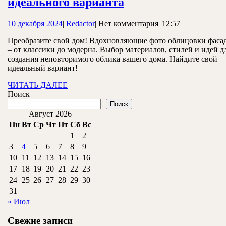
Фото
монт
идеального варианта
облицовок
10
Redactor
10 декабря 2024
|
Redactor
|
Нет комментария
|
12:57
фасада
декабря
дома:
Преобразите свой дом! Вдохновляющие фото облицовки фаса
2024
– от классики до модерна. Выбор материалов, стилей и идей д
выбор
создания неповторимого облика вашего дома. Найдите свой
идеального
идеальный вариант!
варианта
ЧИТАТЬ
ЧИТАТЬ ДАЛЕЕ
ДАЛЕЕ
Поиск
Поиск
Август 2026
Пн
Вт
Ср
Чт
Пт
Сб
Вс
1
2
3
4
5
6
7
8
9
10
11
12
13
14
15
16
17
18
19
20
21
22
23
24
25
26
27
28
29
30
31
« Июл
Свежие записи