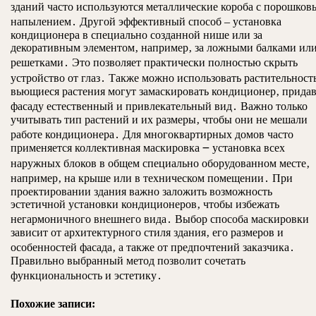
зданий часто используются металлические короба с порошков
напылением․ Другой эффективный способ – установка
кондиционера в специально созданной нише или за
декоративным элементом‚ например‚ за ложными балками ил
решетками․ Это позволяет практически полностью скрыть
устройство от глаз․ Также можно использовать растительност
вьющиеся растения могут замаскировать кондиционер‚ прида
фасаду естественный и привлекательный вид․ Важно только
учитывать тип растений и их размеры‚ чтобы они не мешали
работе кондиционера․ Для многоквартирных домов часто
применяется коллективная маскировка ౼ установка всех
наружных блоков в общем специально оборудованном месте‚
например‚ на крыше или в техническом помещении․ При
проектировании здания важно заложить возможность
эстетичной установки кондиционеров‚ чтобы избежать
негармоничного внешнего вида․ Выбор способа маскировки
зависит от архитектурного стиля здания‚ его размеров и
особенностей фасада‚ а также от предпочтений заказчика․
Правильно выбранный метод позволит сочетать
функциональность и эстетику․
Похожие записи: