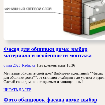
Фасад для обшивки дома: выбор
Фаса
материала и особенности монтажа
для
6
Redactor
6 мая 2025
|
Redactor
|
Нет комментария
|
18:36
обши
мая
дома
Мечтаешь обновить свой дом? Выбираем идеальный **фасад
2025
для обшивки дома**: от стильного сайдинга до уютного дерев
выбо
Сделай свой дом неповторимым и защищенным!
мате
ЧИТАТЬ
ЧИТАТЬ ДАЛЕЕ
и
ДАЛЕЕ
особ
Фото облицовок фасада дома: выбор