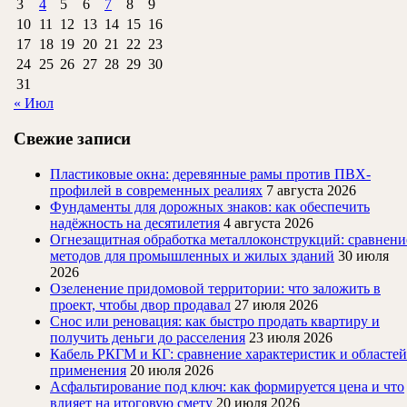
3
4
5
6
7
8
9
10
11
12
13
14
15
16
17
18
19
20
21
22
23
24
25
26
27
28
29
30
31
« Июл
Свежие записи
Пластиковые окна: деревянные рамы против ПВХ-
профилей в современных реалиях
7 августа 2026
Фундаменты для дорожных знаков: как обеспечить
надёжность на десятилетия
4 августа 2026
Огнезащитная обработка металлоконструкций: сравнени
методов для промышленных и жилых зданий
30 июля
2026
Озеленение придомовой территории: что заложить в
проект, чтобы двор продавал
27 июля 2026
Снос или реновация: как быстро продать квартиру и
получить деньги до расселения
23 июля 2026
Кабель РКГМ и КГ: сравнение характеристик и областей
применения
20 июля 2026
Асфальтирование под ключ: как формируется цена и что
влияет на итоговую смету
20 июля 2026