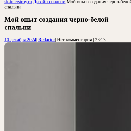
ЗАКРЫТЬ
sk-interstroy.ru
Дизайн спальни
Мой опыт создания черно-бело
спальни
Мой опыт создания черно-белой
спальни
10
Redactor
10 декабря 2024
|
Redactor
|
Нет комментария
|
23:13
декабря
2024