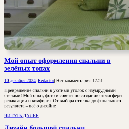
Мой опыт оформления спальни в
Мой
зелёных тонах
опыт
10
Redactor
10 декабря 2024
|
Redactor
|
Нет комментария
|
17:51
оформления
декабря
спальни
Превращение спальни в уютный уголок с изумрудными
2024
стенами! Мой опыт, фото и советы по созданию атмосферы
в
релаксации и комфорта. От выбора оттенка до финального
зелёных
результата – всё о дизайне
тонах
ЧИТАТЬ
ЧИТАТЬ ДАЛЕЕ
ДАЛЕЕ
Дизайн
Дизайн большой спальни