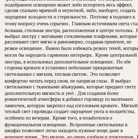
подобранное освещение может либо испортить весь эффект,
сделав спальню мрачной и неуютной, либо, наоборот, создать
ощущение холодности и стерильности․ Поэтому я подошел к
этому вопросу очень серьезно․ Главным источником света ста
большая, стильная люстра, расположенная в центре потолка․ 
выбрал люстру с матовыми стеклянными плафонами, которые
рассеивают свет мягко и равномерно, создавая приятное, не
резкое освещение․ Важно было избежать резких теней, котор
могли бы нарушить гармонию интерьера․ Кроме центральной
люстры, я использовал дополнительное освещение․ По обе
стороны кровати я установил небольшие прикроватные
светильники с мягким, теплым светом․ Это позволяет
комфортно читать перед сном, не напрягая глаза․ Я выбрал
светильники с тканевыми абажурами, которые придают свету
дополнительную мягкость и уют․ Для создания более
романтической атмосферы я добавил гирлянду из маленьких
лампочек, которую закрепил над изголовьем кровати․ Мягкий
теплый свет гирлянды создает ощущение уюта и волшебства,
особенно по вечерам․ Кроме того, я позаботился о
функциональном освещении․ Встроенные светильники в
шкафах позволяют легко находить нужные вещи даже в
вечернее время․ Это мелочь, но очень удобная и практичная․ 