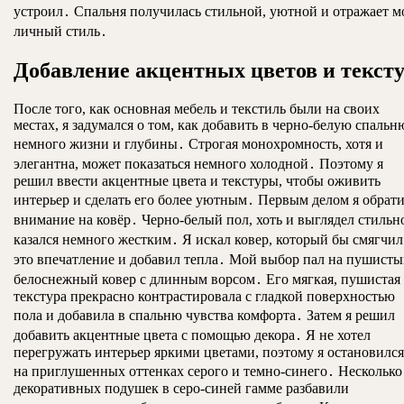
устроил․ Спальня получилась стильной, уютной и отражает м
личный стиль․
Добавление акцентных цветов и текст
После того, как основная мебель и текстиль были на своих
местах, я задумался о том, как добавить в черно-белую спальн
немного жизни и глубины․ Строгая монохромность, хотя и
элегантна, может показаться немного холодной․ Поэтому я
решил ввести акцентные цвета и текстуры, чтобы оживить
интерьер и сделать его более уютным․ Первым делом я обрат
внимание на ковёр․ Черно-белый пол, хоть и выглядел стильн
казался немного жестким․ Я искал ковер, который бы смягчил
это впечатление и добавил тепла․ Мой выбор пал на пушисты
белоснежный ковер с длинным ворсом․ Его мягкая, пушистая
текстура прекрасно контрастировала с гладкой поверхностью
пола и добавила в спальню чувства комфорта․ Затем я решил
добавить акцентные цвета с помощью декора․ Я не хотел
перегружать интерьер яркими цветами, поэтому я остановился
на приглушенных оттенках серого и темно-синего․ Несколько
декоративных подушек в серо-синей гамме разбавили