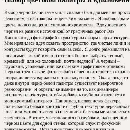
Выбор черно-белой гаммы для спальни был для меня не прост
решением, а настоящим творческим вызовом․ Я люблю яркие
цвета, но всегда ценил силу монохромности․ Вдохновение я
черпал из разных источников⁚ от графичных работ Эль
Лисицкого до фотографий скульптурных форм в архитектуре․
Мне нравилась идея создать пространство, где чистые линии и
контрасты будут говорить сами за себя․ Я долго размышлял на
нюансами – какой именно оттенок белого выбрать⁚ теплый,
кремовый, или же холодный, почти ледяной? А черный –
глубокий, угольный, или же с легким графитовым отливом?
Пересмотрел тысячи фотографий спален в интернете, сохраня
понравившиеся варианты в отдельную папку․ Оказалось, что
даже внутри черно-белой палитры существует невероятное
разнообразие․ Я обратил внимание на то, как дизайнеры
используют текстуры, чтобы добавить глубины и интереса в
монохромный интерьер․ Например, шелковистая фактура
постельного белья в контрасте с грубой текстурой деревянног
пола или матовость стен в сочетании с блеском металлических
элементов․ В итоге, я остановился на глубоком, насыщенном
черном цвете для одной стены, который служит фокусной
точкой комнаты․ Остальные стены я окрасил в теплый,