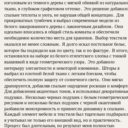
изголовьем из темного дерева с мягкой обивкой из натурально
ткани, в глубоком графитовом оттенке․ Это решение добавил
спальне теплоты и уюта, не нарушая общей концепции․ Для
прикроватных тумбочек я выбрал современные модели из
белого лакированного дерева с лаконичным дизайном․ Они
идеально вписались в общий стиль комнаты и обеспечили
необходимое количество места для хранения․ Выбор текстиля
оказался не менее сложным․ Я долго искал постельное белье,
которое бы подходило как по цвету, так и по фактуре․ В итоге,
остановился на наборе из белого египетского хлопка с тонкой
вышивкой в виде геометрического узора․ Это добавило
интерьеру элегантности и некоторой изюминки․ Шторы я
выбрал из плотной белой ткани с легким блеском, чтобы
обеспечить полную защиту от солнечного света․ Они мягко
драпируются, добавляя спальне ощущение роскоши и комфорт
Для добавления акцентных тонов, я использовал декоративны
подушки․ Несколько черных подушек с белым геометрически
рисунком и несколько белых подушек с черной окантовкой
разбавили монохромность и привнесли динамику в спальню․
Каждый элемент мебели и текстиля был тщательно подбирался
я учитывал не только его внешний вид, но и практичность․
Процесс был длительным, но результат меня полностью