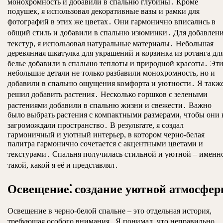
монохромность и добавили в спальню глубины․ Кроме
подушек, я использовал декоративные вазы и рамки для
фотографий в этих же цветах․ Они гармонично вписались в
общий стиль и добавили в спальню изюминки․ Для добавлен
текстур, я использовал натуральные материалы․ Небольшая
деревянная шкатулка для украшений и корзинка из ротанга дл
белье добавили в спальню теплоты и природной красоты․ Эт
небольшие детали не только разбавили монохромность, но и
добавили в спальню ощущения комфорта и уютности․ Я такж
решил добавить растения․ Несколько горшков с зелеными
растениями добавили в спальню жизни и свежести․ Важно
было выбрать растения с компактными размерами, чтобы они 
загромождали пространство․ В результате, я создал
гармоничный и уютный интерьер, в котором черно-белая
палитра гармонично сочетается с акцентными цветами и
текстурами․ Спальня получилась стильной и уютной – именн
такой, какой я её и представлял․
Освещение⁚ создание уютной атмосфе
Освещение в черно-белой спальне – это отдельная история,
требующая особого внимания․ Я понимал, что неправильно