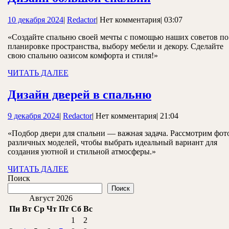
большой
10
Redactor
10 декабря 2024
|
Redactor
|
Нет комментария
|
03:07
спальни
декабря
«Создайте спальню своей мечты с помощью наших советов по
2024
планировке пространства, выбору мебели и декору. Сделайте
свою спальню оазисом комфорта и стиля!»
ЧИТАТЬ
ЧИТАТЬ ДАЛЕЕ
ДАЛЕЕ
Дизайн
Дизайн дверей в спальню
дверей
9
Redactor
9 декабря 2024
|
Redactor
|
Нет комментария
|
21:04
в
декабря
спальню
«Подбор двери для спальни — важная задача. Рассмотрим фот
2024
различных моделей, чтобы выбрать идеальный вариант для
создания уютной и стильной атмосферы.»
ЧИТАТЬ
ЧИТАТЬ ДАЛЕЕ
ДАЛЕЕ
Поиск
Поиск
Август 2026
Пн
Вт
Ср
Чт
Пт
Сб
Вс
1
2