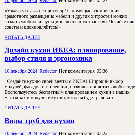
10
Redactor
10 декабря 2024
|
Redactor
|
Нет комментария
|
05:27
узких
декабря
кухонь
«Узкая кухня — не приговор! С помощью зонирования,
2024
грамотного размещения мебели и других хитростей можно
создать удобное и функциональное пространство. Читайте на
советы и вдохновляйтесь!»
ЧИТАТЬ
ЧИТАТЬ ДАЛЕЕ
ДАЛЕЕ
Дизайн кухни ИКЕА: планирование,
Дизайн
выбор стиля и эргономика
кухни
10
Redactor
10 декабря 2024
|
Redactor
|
Нет комментария
|
03:36
ИКЕА:
декабря
планировани
«Создайте кухню своей мечты с ИКЕА! Широкий выбор
2024
модулей, фасадов и столешниц позволит воплотить любые иде
выбор
Воспользуйтесь бесплатным планированием кухни в наших
стиля
магазинах и получите кухню, которая будет радовать
и
ЧИТАТЬ
ЧИТАТЬ ДАЛЕЕ
ДАЛЕЕ
эргономика
Виды
Виды труб для кухни
труб
10
Redactor
10 декабря 2024
|
Redactor
|
Нет комментария
|
03:22