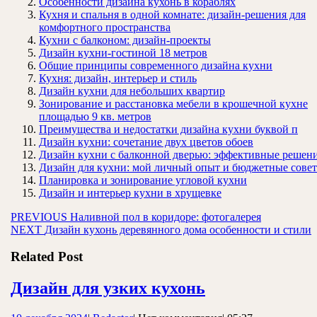
Особенности дизайна кухонь в кораблях
Кухня и спальня в одной комнате: дизайн-решения для
комфортного пространства
Кухни с балконом: дизайн-проекты
Дизайн кухни-гостиной 18 метров
Общие принципы современного дизайна кухни
Кухня: дизайн, интерьер и стиль
Дизайн кухни для небольших квартир
Зонирование и расстановка мебели в крошечной кухне
площадью 9 кв. метров
Преимущества и недостатки дизайна кухни буквой п
Дизайн кухни: сочетание двух цветов обоев
Дизайн кухни с балконной дверью: эффективные решен
Дизайн для кухни: мой личный опыт и бюджетные сове
Планировка и зонирование угловой кухни
Дизайн и интерьер кухни в хрущевке
Навигация
Предыдущая
PREVIOUS
Наливной пол в коридоре: фотогалерея
Следующая
запись:
NEXT
Дизайн кухонь деревянного дома особенности и стили
по
запись:
записям
Related Post
Дизайн
Дизайн для узких кухонь
для