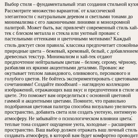
Выбор стиля – фундаментальный этап создания стильной кухн
Рассмотрите множество вариантов⁚ от классической
элегантности с натуральным деревом и светлыми тонами до
минимализма с его лаконичными линиями и монохромной
палитрой. Может быть, вас привлечёт современный стиль хай
тек с блеском металла и стекла или уютный прованс с
пастельными оттенками и цветочными мотивами? Каждый
стиль диктует свои правила⁚ классика предпочитает спокойны
природные цвета – бежевый, кремовый, белый, с добавлением
древесных текстур. Минимализм и хай-тек отдают
предпочтение нейтральным цветам – белому, серому, чёрному,
разбавляя их яркими акцентными деталями. Прованс же
окутывает теплом лавандового, оливкового, персикового и
голубого цветов. Не бойтесь экспериментировать с цветовым
сочетаниями! Создайте moodboard – наглядную коллекцию
изображений, отражающих ваш вкус и предпочтения в стиле 
цвете. Это поможет вам определиться с основной цветовой
гаммой и акцентными цветами. Помните, что правильно
подобранная цветовая палитра способна визуально увеличить
пространство, добавить света или создать уютную, интимную
атмосферу. Не забывайте о психологическом влиянии цвета⁚
теплые тона создают ощущение уюта, холодные – расширяют
пространство. Ваш выбор должен отражать ваш личный стиль
создавать атмосферу, в которой вам будет комфортно проводит