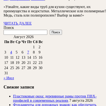
для
декабря
кухни
«Узнайте, какие виды труб для кухни существуют, их
2024
преимущества и недостатки. Металлические или полимерные
Медь, сталь или полипропилен? Выбор за вами!»
ЧИТАТЬ
ЧИТАТЬ ДАЛЕЕ
ДАЛЕЕ
Поиск
Поиск
Август 2026
Пн
Вт
Ср
Чт
Пт
Сб
Вс
1
2
3
4
5
6
7
8
9
10
11
12
13
14
15
16
17
18
19
20
21
22
23
24
25
26
27
28
29
30
31
« Июл
Свежие записи
Пластиковые окна: деревянные рамы против ПВХ-
профилей в современных реалиях
7 августа 2026
Фундаменты для дорожных знаков: как обеспечить