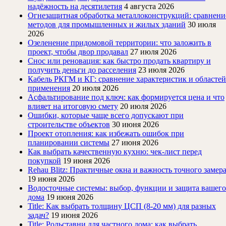
надёжность на десятилетия
4 августа 2026
Огнезащитная обработка металлоконструкций: сравнени
методов для промышленных и жилых зданий
30 июля
2026
Озеленение придомовой территории: что заложить в
проект, чтобы двор продавал
27 июля 2026
Снос или реновация: как быстро продать квартиру и
получить деньги до расселения
23 июля 2026
Кабель РКГМ и КГ: сравнение характеристик и областей
применения
20 июля 2026
Асфальтирование под ключ: как формируется цена и что
влияет на итоговую смету
20 июля 2026
Ошибки, которые чаще всего допускают при
строительстве объектов
30 июня 2026
Проект отопления: как избежать ошибок при
планировании системы
27 июня 2026
Как выбрать качественную кухню: чек-лист перед
покупкой
19 июня 2026
Rehau Blitz: Практичные окна и важность точного замер
19 июня 2026
Водосточные системы: выбор, функции и защита вашего
дома
19 июня 2026
Title: Как выбрать толщину ЦСП (8-20 мм) для разных
задач?
19 июня 2026
Title: Рольставни для частного дома: как выбрать