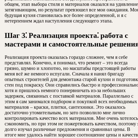
общем, этап выбора стиля и материалов оказался на удивление
затягивающим, но результат превзошел все мои ожидания. Мо
будущая кухня становилась все более определенной, и я с
нетерпением ждал наступления следующего этапа.
Шаг 3⁚ Реализация проекта⁚ работа с
мастерами и самостоятельные решени
Реализация проекта оказалась гораздо сложнее, чем я себе
представлял. Конечно, я понимал, что ремонт – это всегда
грязно, шумно и хлопотно, но масштабы предстоящей работы
меня всё же немного испугали. Сначала я нанял бригаду
опытных строителей для демонтажа старой кухни и подготов
стен под покраску. Они справились быстро и профессионально
хотя и пришлось немного понервничать из-за небольших
задержек, связанных с поставкой материалов. Параллельно с
этим я сам занимался подбором и покупкой всех необходимых
материалов – краски, плитки, сантехники. Это оказалось
достаточно утомительным, но зато позволило мне лично
контролировать качество всех материалов. Мне очень хотелось
сэкономить, но при этом не пожертвовать качеством, поэтому 
долго изучал различные предложения и сравнивал цены. В
итоге мне удалось найти хорошее соотношение цены и качеств