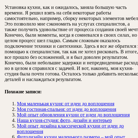
Установка кухни, как и ожидалось, заняла большую часть
времени. Я решил взять на себя некоторые работы
самостоятельно, например, сборку некоторых элементов мебел
Это позволило мне сэкономить на услугах специалистов, а
также получить удовольствие от процесса создания своей меч
Конечно, были моменты, когда я сомневался в своих силах, но
целом процесс шел гладко. Самым сложным оказалось
подключение техники и сантехники. Здесь я все же обратился 
помощью к специалистам, так как не хотел рисковать. В итоге,
все прошло без осложнений, и я был доволен результатом.
Конечно, были небольшие задержки и непредвиденные расход
но в целом я справился с задачей. И вот, наконец, моя кухня-
студия была почти готова. Осталось только добавить нескольк
деталей и наслаждаться результатом.
Похожие записи:
Моя маленькая кухня: от идеи до воплощения
Моя гостиная-спальня: от идеи до воплощения
Мой опыт обновления кухни от идеи до воплощения
Наша кухня-студия: фото, дизайн и интерьер
Мой опыт дизайна классической кухни от идеи до
воплощения
Фотодизайн кухни маленького размера – мой опыт