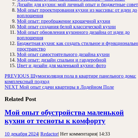
Дизайн для кухни: мой личный опыт и бюджетные сове
Мой опыт проектирования кухни из массива: от идеи до
воплощения
Мой опыт: преображение крошечной кухни
Мой опыт создания белой классической кухни
Мой опыт обновления кухонного дизайна от идеи до
воплощения
Бюджетная кухня: как создать стильное и функциональн
пространство
Мой опыт самостоятельного дизайна кухни
Мой опыт: дизайн спальни и гардеробной
Цвет и дизайн для маленькой кухни: фото
Навигация
Предыдущая
PREVIOUS
Шумоизоляция пола в квартире панельного дома:
запись:
комплексный подход
по
Следующая
NEXT
Мой опыт сдачи квартиры в Лодейном Поле
записям
запись:
Related Post
Мой опыт обустройства маленькой
Мой
кухни от тесноты к комфорту
опыт
10
Redactor
10 декабря 2024
|
Redactor
|
Нет комментария
|
14:33
обустрой