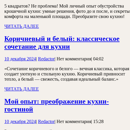
декабря
маленько
5 квадратов? Не проблема! Мой личный опыт обустройства
2024
крошечной кухни: умные решения, фото до и после, и секреты
кухни
комфорта на маленькой площади. Преобразите свою кухню!
от
ЧИТАТЬ
ЧИТАТЬ ДАЛЕЕ
тесноты
ДАЛЕЕ
к
Коричневый и белый: классическое
Коричневый
комфорт
сочетание для кухни
и
10
Redactor
10 декабря 2024
|
Redactor
|
Нет комментария
|
04:02
белый:
декабря
классическое
«Сочетание коричневого и белого — вечная классика, которая
2024
создает уютную и стильную кухню. Коричневый привносит
сочетание
тепло, а белый — свежесть, создавая идеальный баланс.»
для
ЧИТАТЬ
ЧИТАТЬ ДАЛЕЕ
кухни
ДАЛЕЕ
Мой опыт: преображение кухни-
Мой
гостиной
опыт:
10
Redactor
10 декабря 2024
|
Redactor
|
Нет комментария
|
15:28
преображение
декабря