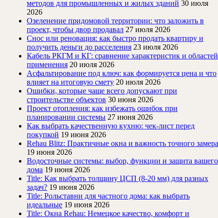
методов для промышленных и жилых зданий
30 июля
2026
Озеленение придомовой территории: что заложить в
проект, чтобы двор продавал
27 июля 2026
Снос или реновация: как быстро продать квартиру и
получить деньги до расселения
23 июля 2026
Кабель РКГМ и КГ: сравнение характеристик и областей
применения
20 июля 2026
Асфальтирование под ключ: как формируется цена и что
влияет на итоговую смету
20 июля 2026
Ошибки, которые чаще всего допускают при
строительстве объектов
30 июня 2026
Проект отопления: как избежать ошибок при
планировании системы
27 июня 2026
Как выбрать качественную кухню: чек-лист перед
покупкой
19 июня 2026
Rehau Blitz: Практичные окна и важность точного замер
19 июня 2026
Водосточные системы: выбор, функции и защита вашего
дома
19 июня 2026
Title: Как выбрать толщину ЦСП (8-20 мм) для разных
задач?
19 июня 2026
Title: Рольставни для частного дома: как выбрать
идеальные
19 июня 2026
Title: Окна Rehau: Немецкое качество, комфорт и