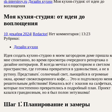
ЗАКРЫТЬ
sk-interstroy.ru
Дизайн кухни
Моя кухня-студия: от идеи до
воплощения
Моя кухня-студия: от идеи до
воплощения
10
Redactor
10 декабря 2024
|
Redactor
|
Нет комментария
|
13:23
декабря
Рубрики:
2024
Дизайн кухни
Идея создать кухню-студию в моем загородном доме пришла к
мне спонтанно, во время просмотра очередного репортажа о
дизайне интерьеров. Я всегда мечтал о просторном и светлом
пространстве, где готовка превратится в удовольствие, а не в
рутину. Представьте⁚ солнечный свет, льющийся в огромные
окна, аромат свежесваренного кофе… Это и подтолкнуло меня
решительным действиям! Началось всё с эскизов на салфетках
которые постепенно превратились в подробный план. Проект
казался грандиозным, но я был полон энтузиазма!
Шаг 1⁚ Планирование и замеры