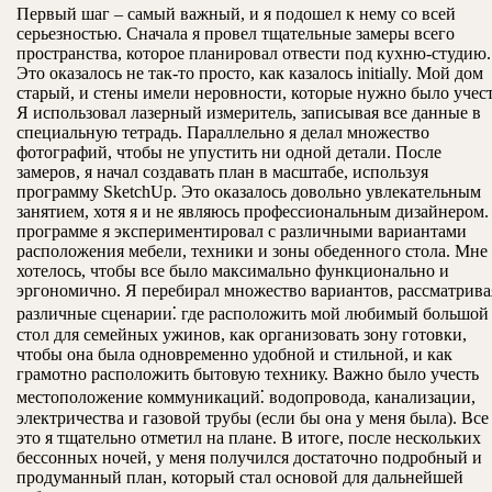
Первый шаг – самый важный, и я подошел к нему со всей
серьезностью. Сначала я провел тщательные замеры всего
пространства, которое планировал отвести под кухню-студию.
Это оказалось не так-то просто, как казалось initially. Мой дом
старый, и стены имели неровности, которые нужно было учест
Я использовал лазерный измеритель, записывая все данные в
специальную тетрадь. Параллельно я делал множество
фотографий, чтобы не упустить ни одной детали. После
замеров, я начал создавать план в масштабе, используя
программу SketchUp. Это оказалось довольно увлекательным
занятием, хотя я и не являюсь профессиональным дизайнером.
программе я экспериментировал с различными вариантами
расположения мебели, техники и зоны обеденного стола. Мне
хотелось, чтобы все было максимально функционально и
эргономично. Я перебирал множество вариантов, рассматрива
различные сценарии⁚ где расположить мой любимый большой
стол для семейных ужинов, как организовать зону готовки,
чтобы она была одновременно удобной и стильной, и как
грамотно расположить бытовую технику. Важно было учесть
местоположение коммуникаций⁚ водопровода, канализации,
электричества и газовой трубы (если бы она у меня была). Все
это я тщательно отметил на плане. В итоге, после нескольких
бессонных ночей, у меня получился достаточно подробный и
продуманный план, который стал основой для дальнейшей