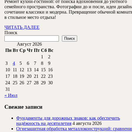
кухни-
Ремонт кухни-гостиной: от поиска вдохновения до уютного
2024
семейного пространства. Фотографии до и после, идеи дизайн
гостиной
сочетание классики и модерна. Превращение обычной комнат
в стильное место отдыха!
ЧИТАТЬ
ЧИТАТЬ ДАЛЕЕ
ДАЛЕЕ
Поиск
Поиск
Август 2026
Пн
Вт
Ср
Чт
Пт
Сб
Вс
1
2
3
4
5
6
7
8
9
10
11
12
13
14
15
16
17
18
19
20
21
22
23
24
25
26
27
28
29
30
31
« Июл
Свежие записи
Фундаменты для дорожных знаков: как обеспечить
надёжность на десятилетия
4 августа 2026
Огнезащитная обработка металлоконструкций: сравнени