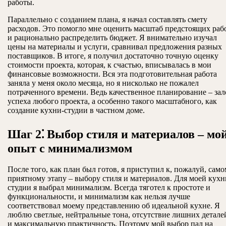
работы.
Параллельно с созданием плана, я начал составлять смету
расходов. Это помогло мне оценить масштаб предстоящих раб
и рационально распределить бюджет. Я внимательно изучал
цены на материалы и услуги, сравнивал предложения разных
поставщиков. В итоге, я получил достаточно точную оценку
стоимости проекта, которая, к счастью, вписывалась в мои
финансовые возможности. Вся эта подготовительная работа
заняла у меня около месяца, но я нисколько не пожалел
потраченного времени. Ведь качественное планирование – зал
успеха любого проекта, а особенно такого масштабного, как
создание кухни-студии в частном доме.
Шаг 2⁚ Выбор стиля и материалов – мо
опыт с минимализмом
После того, как план был готов, я приступил к, пожалуй, сам
приятному этапу – выбору стиля и материалов. Для моей кухн
студии я выбрал минимализм. Всегда тяготел к простоте и
функциональности, и минимализм как нельзя лучше
соответствовал моему представлению об идеальной кухне. Я
люблю светлые, нейтральные тона, отсутствие лишних детале
и максимальную практичность. Поэтому мой выбор пал на