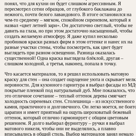
понял, что для кухни он будет слишком агрессивным. Я
пересмотрел сотни образцов, от глубокого баклажана до
нежного, почти белого лавандового. В итоге остановился на
чем-то среднему – мягком, спокойном сиреневом, который я
назвал «цвет летней зари». Он достаточно светлый, чтобы не
давить на глаза, но при этом достаточно насыщенный, чтобы
создать желаемую атмосферу. Я даже купил несколько
пробников краски разных фирм в этом оттенке и нанес их на
разные участки стены, чтобы посмотреть, как цвет будет
выглядеть при разном освещении. Разница оказалась
существенной! Одна краска выглядела блёклой, другая –
слишком холодной, а третья, наконец, попала в точку.
Что касается материалов, то я решил использовать матовую
краску для стен – она создает ощущение уюта и скрывает мел
неровности. Для кухонного гарнитура я выбрал фасады из МД
покрытые пленкой под натуральный дуб. Мне показалось, что
это отличное сочетание – теплый оттенок дерева смягчает
холодность сиреневых стен. Столешница – из искусственного
камня, практичного и долговечного. Он легко моется, не боит
царапин и имеет приятный на ощупь шероховатый бежевый
оттенок, который отлично гармонирует с общим цветовым
решением. Я долго выбирал фурнитуру – ручки я выбрал
матового никеля, чтобы они не выделялись, а плавно
вписывались в общий стиль. Выбор материалов занял немало