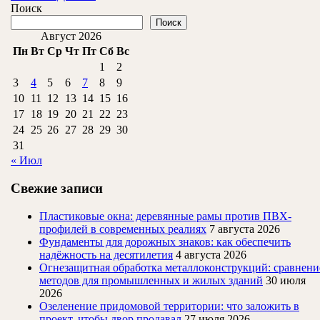
опыт
ДАЛЕЕ
Поиск
превращения
Поиск
Август 2026
Пн
Вт
Ср
Чт
Пт
Сб
Вс
1
2
3
4
5
6
7
8
9
10
11
12
13
14
15
16
17
18
19
20
21
22
23
24
25
26
27
28
29
30
31
« Июл
Свежие записи
Пластиковые окна: деревянные рамы против ПВХ-
профилей в современных реалиях
7 августа 2026
Фундаменты для дорожных знаков: как обеспечить
надёжность на десятилетия
4 августа 2026
Огнезащитная обработка металлоконструкций: сравнени
методов для промышленных и жилых зданий
30 июля
2026
Озеленение придомовой территории: что заложить в
проект, чтобы двор продавал
27 июля 2026