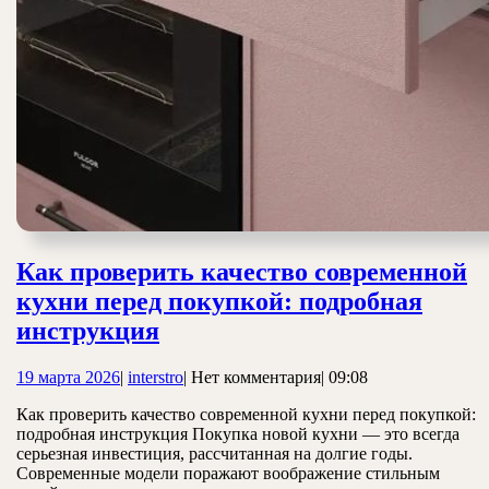
Как проверить качество современной
кухни перед покупкой: подробная
Как
инструкция
проверить
19
interstro
19 марта 2026
|
interstro
|
Нет комментария
|
09:08
качество
марта
современной
Как проверить качество современной кухни перед покупкой:
2026
подробная инструкция Покупка новой кухни — это всегда
кухни
серьезная инвестиция, рассчитанная на долгие годы.
перед
Современные модели поражают воображение стильным