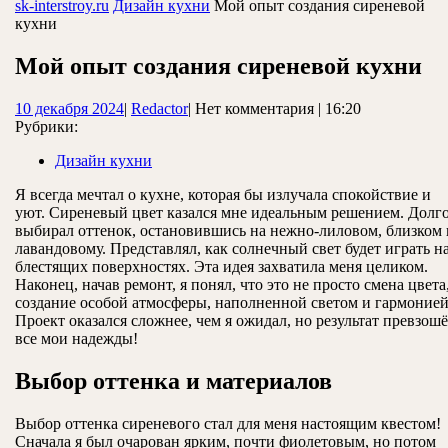
ЗАКРЫТЬ
sk-interstroy.ru
Дизайн кухни
Мой опыт создания сиреневой
кухни
Мой опыт создания сиреневой кухни
10
Redactor
10 декабря 2024
|
Redactor
|
Нет комментария
|
16:20
декабря
Рубрики:
2024
Дизайн кухни
Я всегда мечтал о кухне, которая бы излучала спокойствие и
уют. Сиреневый цвет казался мне идеальным решением. Долг
выбирал оттенок, остановившись на нежно-лиловом, близком 
лавандовому. Представлял, как солнечный свет будет играть н
блестящих поверхностях. Эта идея захватила меня целиком.
Наконец, начав ремонт, я понял, что это не просто смена цвета,
создание особой атмосферы, наполненной светом и гармонией
Проект оказался сложнее, чем я ожидал, но результат превзош
все мои надежды!
Выбор оттенка и материалов
Выбор оттенка сиреневого стал для меня настоящим квестом!
Сначала я был очарован ярким, почти фиолетовым, но потом