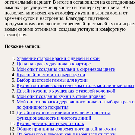
оптимальный вариант. В итоге я остановился на светодиодны
лампах с регулируемой яркостью и температурой цвета. Это
позволяет мне изменять атмосферу кухни в зависимости от
времени суток и настроения. Благодаря тщательно
продуманному освещению, сиреневый цвет моей кухни играе
всеми своими оттенками, создавая уютную и комфортную
атмосферу.
Похожие записи:
Удаление старой краски с дверей и окон
Цена на краску для пола в квартире
Мой опыт создания спальни в сиреневом цвете
Красный цвет в интерьере кухни
Выбор цветовой гаммы для кухни
Кухня-гостиная в классическом стиле: мой личный опыт
Дизайн кухонь в хрущевках с газовой колонкой
Мой опыт создания кухни в стиле прованс
Мой опыт покраски деревянного пола: от выбора краски
до финишного покрытия
Дизайн кухни в стиле минимализм: простота,
функциональность и чистота линий
Кухня: дизайн, интерьер и стиль
Общие принципы современного дизайна кухни
От бежевого к яркому: как я избавился от скуки