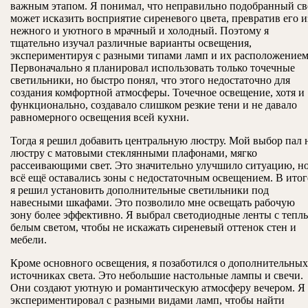
важным этапом. Я понимал, что неправильно подобранный св
может исказить восприятие сиреневого цвета, превратив его и
нежного и уютного в мрачный и холодный. Поэтому я
тщательно изучал различные варианты освещения,
экспериментируя с разными типами ламп и их расположением
Первоначально я планировал использовать только точечные
светильники, но быстро понял, что этого недостаточно для
создания комфортной атмосферы. Точечное освещение, хотя и
функционально, создавало слишком резкие тени и не давало
равномерного освещения всей кухни.
Тогда я решил добавить центральную люстру. Мой выбор пал 
люстру с матовыми стеклянными плафонами, мягко
рассеивающими свет. Это значительно улучшило ситуацию, н
всё ещё оставались зоны с недостаточным освещением. В итог
я решил установить дополнительные светильники под
навесными шкафами. Это позволило мне освещать рабочую
зону более эффективно. Я выбрал светодиодные ленты с тепл
белым светом, чтобы не искажать сиреневый оттенок стен и
мебели.
Кроме основного освещения, я позаботился о дополнительных
источниках света. Это небольшие настольные лампы и свечи.
Они создают уютную и романтическую атмосферу вечером. Я
экспериментировал с разными видами ламп, чтобы найти