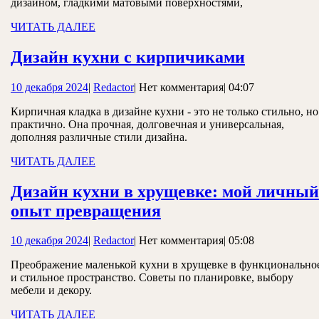
дизайном, гладкими матовыми поверхностями,
покупкой:
ЧИТАТЬ
ЧИТАТЬ ДАЛЕЕ
подробная
ДАЛЕЕ
инструкция
Дизайн
Дизайн кухни с кирпичиками
кухни
10
Redactor
10 декабря 2024
|
Redactor
|
Нет комментария
|
04:07
с
декабря
кирпичи
Кирпичная кладка в дизайне кухни - это не только стильно, но
2024
практично. Она прочная, долговечная и универсальная,
дополняя различные стили дизайна.
ЧИТАТЬ
ЧИТАТЬ ДАЛЕЕ
ДАЛЕЕ
Дизайн кухни в хрущевке: мой личный
Дизайн
опыт превращения
кухни
10
Redactor
10 декабря 2024
|
Redactor
|
Нет комментария
|
05:08
в
декабря
хрущевке:
Преображение маленькой кухни в хрущевке в функционально
2024
и стильное пространство. Советы по планировке, выбору
мой
мебели и декору.
личный
ЧИТАТЬ
ЧИТАТЬ ДАЛЕЕ