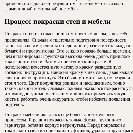
времени, но я доволен результатом – все элементы создают
гармоничный и стильный ансамбль.
Процесс покраски стен и мебели
Покраска стен оказалась не таким простым делом, как я себе
представлял. Сначала я тщательно подготовил поверхности⁚
зашпаклевал все трещины и неровности, зачистил их наждачн
бумагой и прогрунтовал. Это заняло гораздо больше времени,
чем я планировал! Грунтовка высохла очень долго, пришлось
ждать почти сутки. Затем я приступил к покраске. Я
использовал качественную матовую краску, разведенную
согласно инструкции. Наносил краску в два слоя, давая каждо
слою хорошо просохнуть. Это было утомительно, но результат
стоил того. Цвет получился ровным и насыщенным, точно
таким, как я и хотел. Самым сложным оказалось покрасить уг
и труднодоступные места – там пришлось применять узкую
кисть и работать очень аккуратно, чтобы избежать появления
подтеков.
Покраска мебели оказалась еще более занимательным
процессом. Я решил покрасить только фасады кухонного
гарнитура, оставив корпус нетронутым. Перед покраской я
тщательно зачистил поверхность фасадов, удалил старую крас