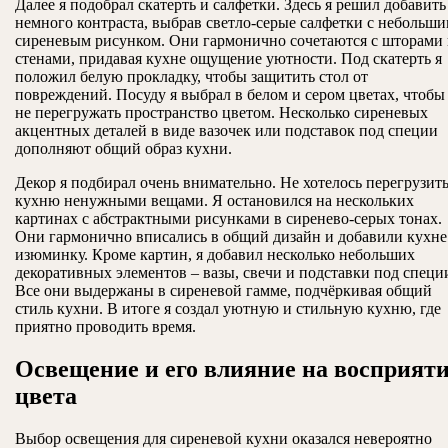
Далее я подобрал скатерть и салфетки. Здесь я решил добавить
немного контраста, выбрав светло-серые салфетки с небольш
сиреневым рисунком. Они гармонично сочетаются с шторами
стенами, придавая кухне ощущение уютности. Под скатерть я
положил белую прокладку, чтобы защитить стол от
повреждений. Посуду я выбрал в белом и сером цветах, чтобы
не перегружать пространство цветом. Несколько сиреневых
акцентных деталей в виде вазочек или подставок под специи
дополняют общий образ кухни.
Декор я подбирал очень внимательно. Не хотелось перегрузит
кухню ненужными вещами. Я остановился на нескольких
картинах с абстрактными рисунками в сиренево-серых тонах.
Они гармонично вписались в общий дизайн и добавили кухне
изюминку. Кроме картин, я добавил несколько небольших
декоративных элементов – вазы, свечи и подставки под специ
Все они выдержаны в сиреневой гамме, подчёркивая общий
стиль кухни. В итоге я создал уютную и стильную кухню, где
приятно проводить время.
Освещение и его влияние на восприят
цвета
Выбор освещения для сиреневой кухни оказался невероятно