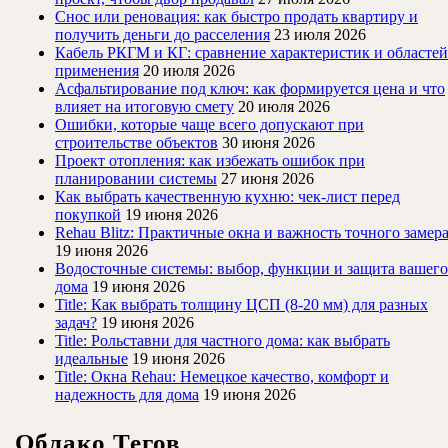
Снос или реновация: как быстро продать квартиру и
получить деньги до расселения
23 июля 2026
Кабель РКГМ и КГ: сравнение характеристик и областей
применения
20 июля 2026
Асфальтирование под ключ: как формируется цена и что
влияет на итоговую смету
20 июля 2026
Ошибки, которые чаще всего допускают при
строительстве объектов
30 июня 2026
Проект отопления: как избежать ошибок при
планировании системы
27 июня 2026
Как выбрать качественную кухню: чек-лист перед
покупкой
19 июня 2026
Rehau Blitz: Практичные окна и важность точного замер
19 июня 2026
Водосточные системы: выбор, функции и защита вашего
дома
19 июня 2026
Title: Как выбрать толщину ЦСП (8-20 мм) для разных
задач?
19 июня 2026
Title: Рольставни для частного дома: как выбрать
идеальные
19 июня 2026
Title: Окна Rehau: Немецкое качество, комфорт и
надежность для дома
19 июня 2026
Облако Тегов