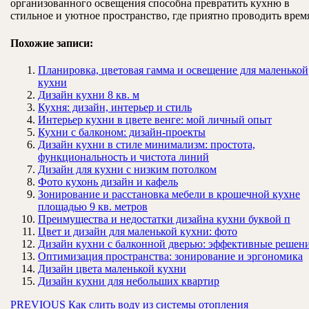
организованного освещения способна превратить кухню в
стильное и уютное пространство, где приятно проводить врем
Похожие записи:
Планировка, цветовая гамма и освещение для маленькой
кухни
Дизайн кухни 8 кв. м
Кухня: дизайн, интерьер и стиль
Интерьер кухни в цвете венге: мой личный опыт
Кухни с балконом: дизайн-проекты
Дизайн кухни в стиле минимализм: простота,
функциональность и чистота линий
Дизайн для кухни с низким потолком
Фото кухонь дизайн и кафель
Зонирование и расстановка мебели в крошечной кухне
площадью 9 кв. метров
Преимущества и недостатки дизайна кухни буквой п
Цвет и дизайн для маленькой кухни: фото
Дизайн кухни с балконной дверью: эффективные решен
Оптимизация пространства: зонирование и эргономика
Дизайн цвета маленькой кухни
Дизайн кухни для небольших квартир
Навигация
Предыдущая
PREVIOUS
Как слить воду из системы отопления