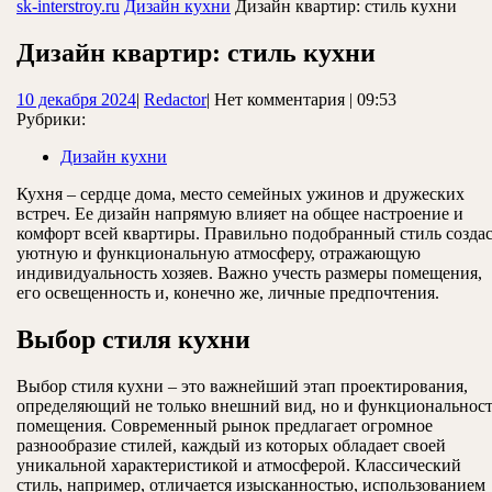
ЗАКРЫТЬ
sk-interstroy.ru
Дизайн кухни
Дизайн квартир: стиль кухни
Дизайн квартир: стиль кухни
10
Redactor
10 декабря 2024
|
Redactor
|
Нет комментария
|
09:53
декабря
Рубрики:
2024
Дизайн кухни
Кухня – сердце дома, место семейных ужинов и дружеских
встреч. Ее дизайн напрямую влияет на общее настроение и
комфорт всей квартиры. Правильно подобранный стиль созда
уютную и функциональную атмосферу, отражающую
индивидуальность хозяев. Важно учесть размеры помещения,
его освещенность и, конечно же, личные предпочтения.
Выбор стиля кухни
Выбор стиля кухни – это важнейший этап проектирования,
определяющий не только внешний вид, но и функциональнос
помещения. Современный рынок предлагает огромное
разнообразие стилей, каждый из которых обладает своей
уникальной характеристикой и атмосферой. Классический
стиль, например, отличается изысканностью, использованием