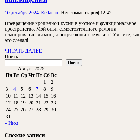
маленькая
10
Redactor
10 декабря 2024
|
Redactor
|
Нет комментария
|
12:42
кухня:
декабря
от
Превращение крошечной кухни в уютное и функциональное
2024
пространство. Мой опыт самостоятельного ремонта:
идеи
планирование, дизайн, и потрясающий результат! Узнайте, как
до
это сделал!
воплощения
ЧИТАТЬ
ЧИТАТЬ ДАЛЕЕ
ДАЛЕЕ
Поиск
Поиск
Август 2026
Пн
Вт
Ср
Чт
Пт
Сб
Вс
1
2
3
4
5
6
7
8
9
10
11
12
13
14
15
16
17
18
19
20
21
22
23
24
25
26
27
28
29
30
31
« Июл
Свежие записи