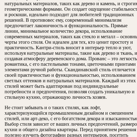
натуральных материалов, таких как дерево и камень, и строги
геометрическими формами. Он создает ощущение стабильнос
и роскоши, идеально подходит для любителей традиционных
решений. В противовес ему, современный минимализм
предпочитает лаконичность и функциональность. Прямые
линии, минимальное количество декора, использование
современных материалов, таких как стекло и металл – основн
черты этого стиля. Он идеален для тех, кто ценит простоту и
практичность. Кантри-стиль вносит в интерьер тепло и уют,
используя натуральные материалы, такие как дерево и ткань, 
создавая атмосферу деревенского дома. Прованс – это легкость
романтика, с его пастельными тонами, цветочными принтами
элементами ручной работы. Скандинавский стиль отличается
своей практичностью и функциональностью, использованием
светлых оттенков и натуральных материалов. Каждый из этих
стилей может быть адаптирован под индивидуальные
потребности и предпочтения, позволяя создать уникальную и
стильную кухню, отражающую личность хозяев.
Не стоит забывать и о таких стилях, как лофт,
характеризующийся промышленным дизайном и смешением
стилей, или арт-деко, с его богатством декора и изысканность
Выбор стиля зависит от ваших личных предпочтений, размер
кухни и общего дизайна квартиры. Перед принятием решения
полезно изучить фотографии разных интерьеров, посетить