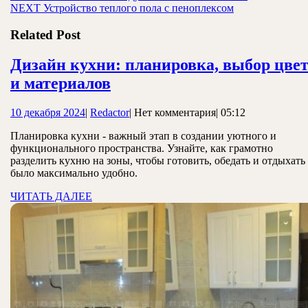
Следующая
запись:
NEXT
Устройство теплого пола с пеноплексом
по
запись:
записям
Related Post
Дизайн кухни: планировка, выбор цве
Дизайн
и материалов
кухни:
10
Redactor
10 декабря 2024
|
Redactor
|
Нет комментария
|
05:12
планировка,
декабря
выбор
Планировка кухни - важный этап в создании уютного и
2024
функционального пространства. Узнайте, как грамотно
цвета
разделить кухню на зоны, чтобы готовить, обедать и отдыхать
и
было максимально удобно.
материалов
ЧИТАТЬ
ЧИТАТЬ ДАЛЕЕ
ДАЛЕЕ