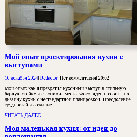
Мой опыт проектирования кухни с
Мой
выступами
опыт
10
Redactor
10 декабря 2024
|
Redactor
|
Нет комментария
|
20:02
проектирования
декабря
кухни
Мой опыт: как я превратил кухонный выступ в стильную
2024
барную стойку и сэкономил место. Фото, идеи и советы по
с
дизайну кухни с нестандартной планировкой. Преодоление
выступами
трудностей и создание
ЧИТАТЬ
ЧИТАТЬ ДАЛЕЕ
ДАЛЕЕ
Моя маленькая кухня: от идеи до
Моя
воплощения