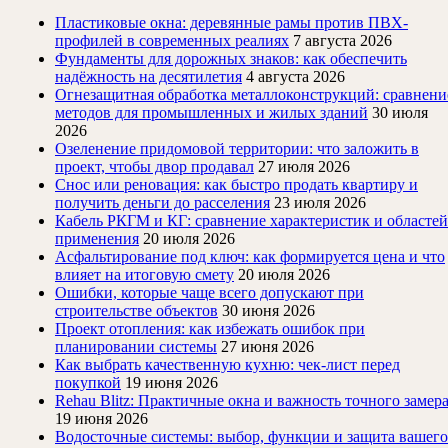
Пластиковые окна: деревянные рамы против ПВХ-
профилей в современных реалиях
7 августа 2026
Фундаменты для дорожных знаков: как обеспечить
надёжность на десятилетия
4 августа 2026
Огнезащитная обработка металлоконструкций: сравнени
методов для промышленных и жилых зданий
30 июля
2026
Озеленение придомовой территории: что заложить в
проект, чтобы двор продавал
27 июля 2026
Снос или реновация: как быстро продать квартиру и
получить деньги до расселения
23 июля 2026
Кабель РКГМ и КГ: сравнение характеристик и областей
применения
20 июля 2026
Асфальтирование под ключ: как формируется цена и что
влияет на итоговую смету
20 июля 2026
Ошибки, которые чаще всего допускают при
строительстве объектов
30 июня 2026
Проект отопления: как избежать ошибок при
планировании системы
27 июня 2026
Как выбрать качественную кухню: чек-лист перед
покупкой
19 июня 2026
Rehau Blitz: Практичные окна и важность точного замер
19 июня 2026
Водосточные системы: выбор, функции и защита вашего