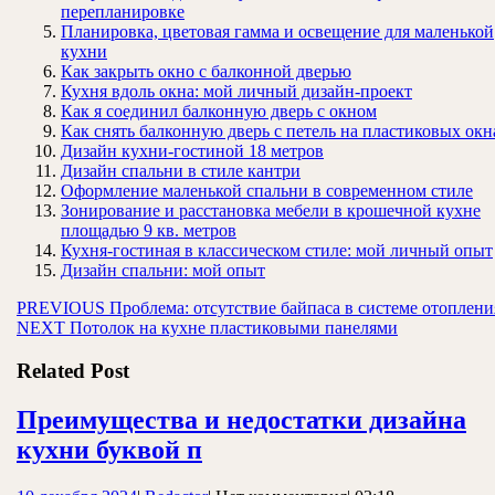
перепланировке
Планировка, цветовая гамма и освещение для маленькой
кухни
Как закрыть окно с балконной дверью
Кухня вдоль окна: мой личный дизайн-проект
Как я соединил балконную дверь с окном
Как снять балконную дверь с петель на пластиковых окн
Дизайн кухни-гостиной 18 метров
Дизайн спальни в стиле кантри
Оформление маленькой спальни в современном стиле
Зонирование и расстановка мебели в крошечной кухне
площадью 9 кв. метров
Кухня-гостиная в классическом стиле: мой личный опыт
Дизайн спальни: мой опыт
Навигация
Предыдущая
PREVIOUS
Проблема: отсутствие байпаса в системе отоплени
Следующая
запись:
NEXT
Потолок на кухне пластиковыми панелями
по
запись:
записям
Related Post
Преимущества и недостатки дизайна
Преимущества
кухни буквой п
и