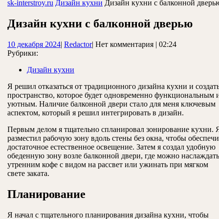
ЗАКРЫТЬ
sk-interstroy.ru
Дизайн кухни
Дизайн кухни с балконной дверь
Дизайн кухни с балконной дверью
10
Redactor
10 декабря 2024
|
Redactor
|
Нет комментария
|
02:24
декабря
Рубрики:
2024
Дизайн кухни
Я решил отказаться от традиционного дизайна кухни и создат
пространство, которое будет одновременно функциональным 
уютным. Наличие балконной двери стало для меня ключевым
аспектом, который я решил интегрировать в дизайн.
Первым делом я тщательно спланировал зонирование кухни. 
разместил рабочую зону вдоль стены без окна, чтобы обеспечи
достаточное естественное освещение. Затем я создал удобную
обеденную зону возле балконной двери, где можно наслаждат
утренним кофе с видом на рассвет или ужинать при мягком
свете заката.
Планирование
Я начал с тщательного планирования дизайна кухни, чтобы