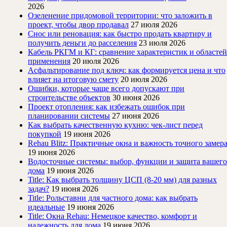
2026
Озеленение придомовой территории: что заложить в
проект, чтобы двор продавал
27 июля 2026
Снос или реновация: как быстро продать квартиру и
получить деньги до расселения
23 июля 2026
Кабель РКГМ и КГ: сравнение характеристик и областей
применения
20 июля 2026
Асфальтирование под ключ: как формируется цена и что
влияет на итоговую смету
20 июля 2026
Ошибки, которые чаще всего допускают при
строительстве объектов
30 июня 2026
Проект отопления: как избежать ошибок при
планировании системы
27 июня 2026
Как выбрать качественную кухню: чек-лист перед
покупкой
19 июня 2026
Rehau Blitz: Практичные окна и важность точного замер
19 июня 2026
Водосточные системы: выбор, функции и защита вашего
дома
19 июня 2026
Title: Как выбрать толщину ЦСП (8-20 мм) для разных
задач?
19 июня 2026
Title: Рольставни для частного дома: как выбрать
идеальные
19 июня 2026
Title: Окна Rehau: Немецкое качество, комфорт и
надежность для дома
19 июня 2026