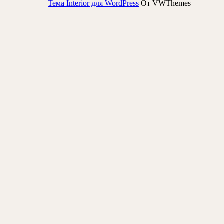
Тема Interior для WordPress
От VWThemes
Прокрутить
вверх