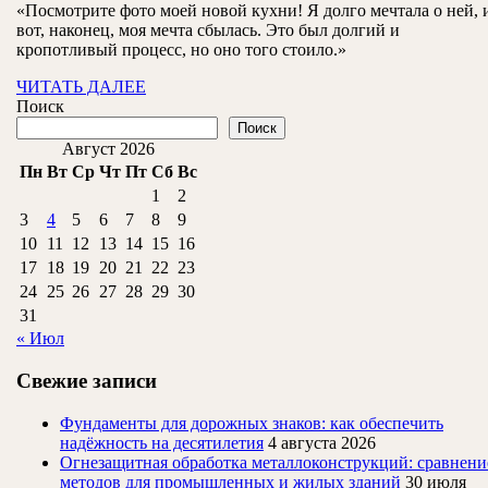
кухни:
«Посмотрите фото моей новой кухни! Я долго мечтала о ней, 
2024
вот, наконец, моя мечта сбылась. Это был долгий и
фото
кропотливый процесс, но оно того стоило.»
ЧИТАТЬ
ЧИТАТЬ ДАЛЕЕ
ДАЛЕЕ
Поиск
Поиск
Август 2026
Пн
Вт
Ср
Чт
Пт
Сб
Вс
1
2
3
4
5
6
7
8
9
10
11
12
13
14
15
16
17
18
19
20
21
22
23
24
25
26
27
28
29
30
31
« Июл
Свежие записи
Фундаменты для дорожных знаков: как обеспечить
надёжность на десятилетия
4 августа 2026
Огнезащитная обработка металлоконструкций: сравнени
методов для промышленных и жилых зданий
30 июля