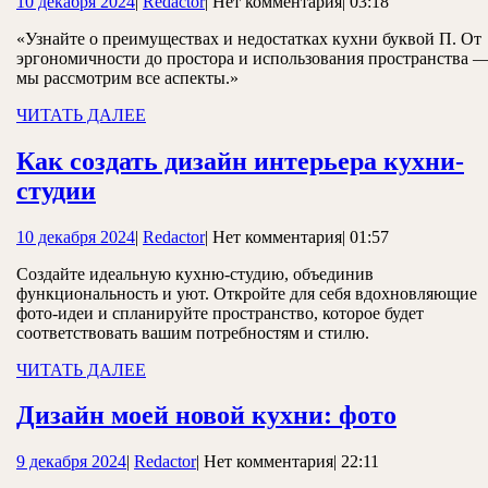
10
Redactor
10 декабря 2024
|
Redactor
|
Нет комментария
|
03:18
недостатки
декабря
дизайна
«Узнайте о преимуществах и недостатках кухни буквой П. От
2024
эргономичности до простора и использования пространства 
кухни
мы рассмотрим все аспекты.»
буквой
ЧИТАТЬ
ЧИТАТЬ ДАЛЕЕ
п
ДАЛЕЕ
Как создать дизайн интерьера кухни-
Как
студии
создать
10
Redactor
10 декабря 2024
|
Redactor
|
Нет комментария
|
01:57
дизайн
декабря
интерьера
Создайте идеальную кухню-студию, объединив
2024
функциональность и уют. Откройте для себя вдохновляющие
кухни-
фото-идеи и спланируйте пространство, которое будет
студии
соответствовать вашим потребностям и стилю.
ЧИТАТЬ
ЧИТАТЬ ДАЛЕЕ
ДАЛЕЕ
Дизайн
Дизайн моей новой кухни: фото
моей
9
Redactor
9 декабря 2024
|
Redactor
|
Нет комментария
|
22:11
новой
декабря